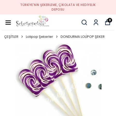
TÜRKIYE'NIN ŞEKERLEME, ÇIKOLATA VE HEDIYELIK
DEPOSU
0
ÇEŞİTLER
Lolipop Şekerler
DONDURMA LOLİPOP ŞEKER