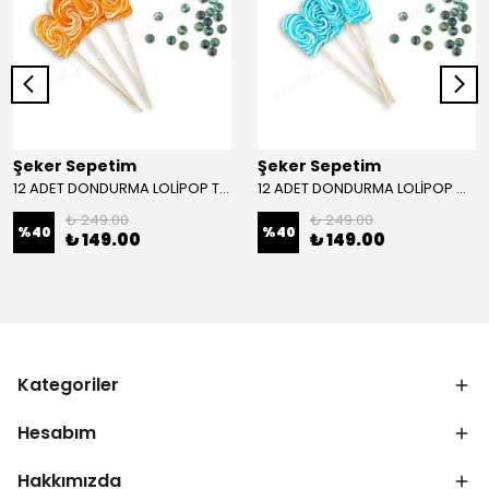
Şeker Sepetim
Şeker Sepetim
12 ADET DONDURMA LOLİPOP TURUNCU BEYAZ
12 ADET DONDURMA LOLİPOP MAVİ BEYAZ
₺ 249.00
₺ 249.00
%
40
%
40
₺ 149.00
₺ 149.00
Kategoriler
Hesabım
Hakkımızda