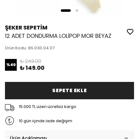
ŞEKER SEPETİM
12 ADET DONDURMA LOLİPOP MOR BEYAZ
Ürün Kodu
:
BS.030.04.07
₺ 249.00
%
40
₺ 149.00
SEPETE EKLE
15.000 TL üzeri ücretsiz kargo
10 gün içinde iade değişim
Ürün Açıklaması