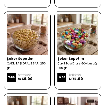
Şeker Sepetim
Şeker Sepetim
ÇAKIL TAŞI DRAJE SARI 250
Çakıl Taşı Draje Gökkuşağı
gr.
250 gr
₺ 149.00
₺ 150.00
%
60
%
50
₺ 59.00
₺ 75.00