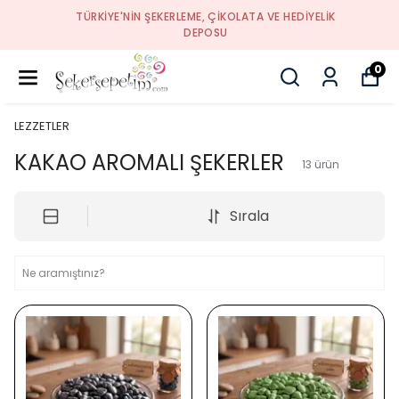
TÜRKIYE'NIN ŞEKERLEME, ÇIKOLATA VE HEDIYELIK
DEPOSU
0
LEZZETLER
KAKAO AROMALI ŞEKERLER
13
ürün
Sırala