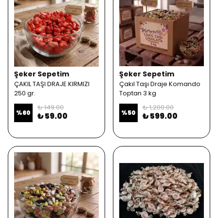
Şeker Sepetim
Şeker Sepetim
ÇAKIL TAŞI DRAJE KIRMIZI
Çakıl Taşı Draje Komando
250 gr.
Toptan 3 kg
₺ 149.00
₺ 1,200.00
%
60
%
50
₺ 59.00
₺ 599.00