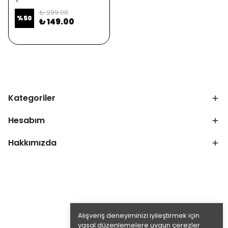
₺ 299.00
%
50
₺ 149.00
Kategoriler
Hesabım
Hakkımızda
Alışveriş deneyiminizi iyileştirmek için
yasal düzenlemelere uygun çerezler