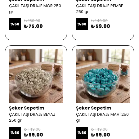
ÇAKIL TAŞI DRAJE MOR 250
ÇAKIL TAŞI DRAJE PEMBE
gr.
250 gr.
₺ 150.00
₺ 149.00
%
50
%
60
₺ 75.00
₺ 59.00
Şeker Sepetim
Şeker Sepetim
ÇAKIL TAŞI DRAJE BEYAZ
ÇAKIL TAŞI DRAJE MAVİ 250
250 gr
gr
₺ 149.00
₺ 149.00
%
60
%
60
₺ 59.00
₺ 59.00