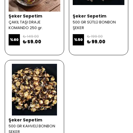
Şeker Sepetim
Şeker Sepetim
ÇAKIL TAŞI DRAJE
500 GR SÜTLÜ BONBON
KOMANDO 250 gr.
ŞEKER
₺ 149.00
₺ 199.00
%
60
%
50
₺ 59.00
₺ 99.00
Şeker Sepetim
500 GR KAHVELİ BONBON
ŞEKER