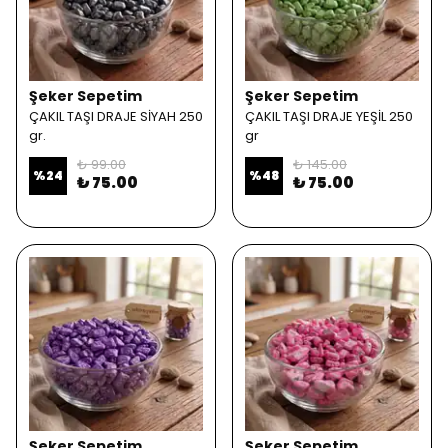
Şeker Sepetim
Şeker Sepetim
ÇAKIL TAŞI DRAJE SİYAH 250
ÇAKIL TAŞI DRAJE YEŞİL 250
gr.
gr
₺ 99.00
₺ 145.00
%
24
%
48
₺ 75.00
₺ 75.00
Şeker Sepetim
Şeker Sepetim