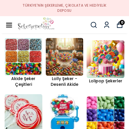
TÜRKIYE'NIN ŞEKERLEME, ÇIKOLATA VE HEDIYELIK
DEPOSU
0
Akide Şeker
Lolly Şeker -
Lolipop Şekerler
Çeşitleri
Desenli Akide