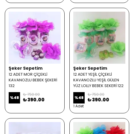
Şeker Sepetim
Şeker Sepetim
12 ADET MOR ÇİÇEKLİ
12 ADET YEŞİL ÇİÇEKLİ
KAVANOZLU BEBEK ŞEKERİ
KAVANOZLU YEŞİL GÜLEN
132
YÜZ LOLLY BEBEK SEKERİ 122
₺ 750.00
₺ 750.00
%
48
%
48
₺ 390.00
₺ 390.00
1 Adet