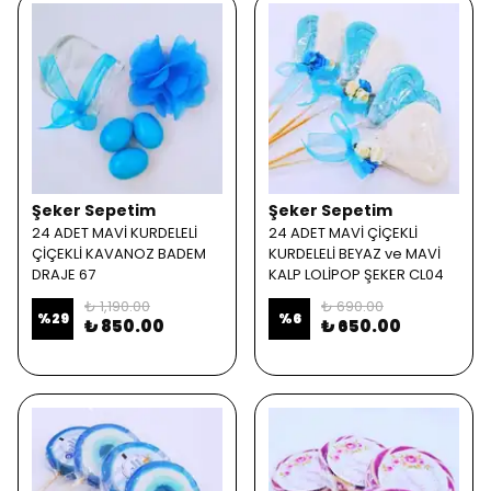
Şeker Sepetim
Şeker Sepetim
24 ADET MAVİ KURDELELİ
24 ADET MAVİ ÇİÇEKLİ
ÇİÇEKLİ KAVANOZ BADEM
KURDELELİ BEYAZ ve MAVİ
DRAJE 67
KALP LOLİPOP ŞEKER CL04
₺ 1,190.00
₺ 690.00
%
29
%
6
₺ 850.00
₺ 650.00