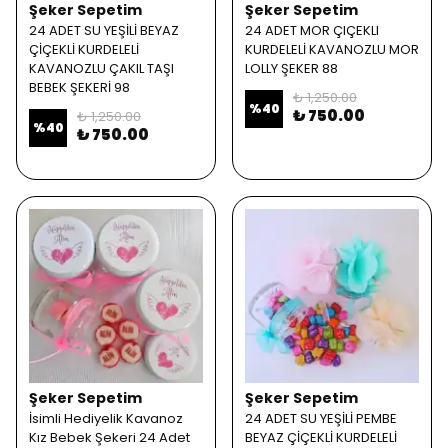
Şeker Sepetim
Şeker Sepetim
24 ADET SU YEŞİLİ BEYAZ
24 ADET MOR ÇIÇEKLI
ÇİÇEKLİ KURDELELİ
KURDELELİ KAVANOZLU MOR
KAVANOZLU ÇAKIL TAŞI
LOLLY ŞEKER 88
BEBEK ŞEKERİ 98
₺ 1,250.00
%
40
₺ 750.00
₺ 1,250.00
%
40
₺ 750.00
Şeker Sepetim
Şeker Sepetim
İsimli Hediyelik Kavanoz
24 ADET SU YEŞİLİ PEMBE
Kız Bebek Şekeri 24 Adet
BEYAZ ÇİÇEKLİ KURDELELİ