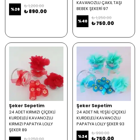
KAVANOZLU ÇAKIL TAŞI
₺ 1,200.00
BEBEK ŞEKERİ 97
%
26
₺ 890.00
₺ 1,250.00
%
40
₺ 750.00
Şeker Sepetim
Şeker Sepetim
24 ADET KIRMIZI ÇİÇEKLİ
24 ADET NİL YEŞİLİ ÇİÇEKLİ
KURDELELİ KAVANOZLU
KURDELELİ KAVANOZLU
KIRMIZI PAPATYA LOLLY
PAPATYA LOLLY ŞEKER 93
ŞEKER 89
₺ 990.00
%
24
₺ 750.00
₺ 1,250.00