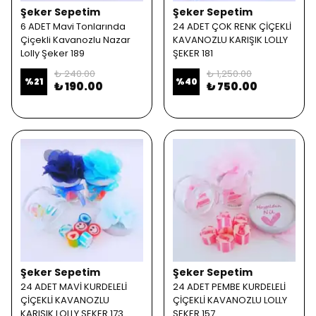
Şeker Sepetim
Şeker Sepetim
6 ADET Mavi Tonlarında
24 ADET ÇOK RENK ÇİÇEKLİ
Çiçekli Kavanozlu Nazar
KAVANOZLU KARIŞIK LOLLY
Lolly Şeker 189
ŞEKER 181
₺ 240.00
₺ 1,250.00
%
21
%
40
₺ 190.00
₺ 750.00
Şeker Sepetim
Şeker Sepetim
24 ADET MAVİ KURDELELİ
24 ADET PEMBE KURDELELİ
ÇİÇEKLİ KAVANOZLU
ÇİÇEKLİ KAVANOZLU LOLLY
KARIŞIK LOLLY ŞEKER 173
ŞEKER 157