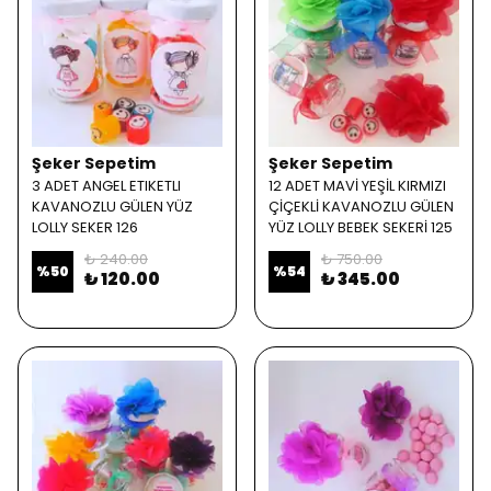
Şeker Sepetim
Şeker Sepetim
3 ADET ANGEL ETIKETLI
12 ADET MAVİ YEŞİL KIRMIZI
KAVANOZLU GÜLEN YÜZ
ÇİÇEKLİ KAVANOZLU GÜLEN
LOLLY SEKER 126
YÜZ LOLLY BEBEK SEKERİ 125
₺ 240.00
₺ 750.00
%
50
%
54
₺ 120.00
₺ 345.00