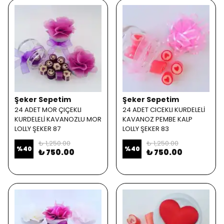
Şeker Sepetim
Şeker Sepetim
24 ADET MOR ÇIÇEKLI
24 ADET CICEKLI KURDELELİ
KURDELELİ KAVANOZLU MOR
KAVANOZ PEMBE KALP
LOLLY ŞEKER 87
LOLLY ŞEKER 83
₺ 1,250.00
₺ 1,250.00
%
40
%
40
₺ 750.00
₺ 750.00