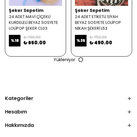
Şeker Sepetim
Şeker Sepetim
24 ADET MAVİ ÇİÇEKLİ
24 ADET ETİKETLİ SİYAH
KURDELELİ BEYAZ SOSYETE
BEYAZ SOSYETE LOLİPOP
LOLİPOP ŞEKER CL03
NİKAH ŞEKERİ L53
₺ 790.00
₺ 750.00
%
18
%
35
₺ 650.00
₺ 490.00
Yükleniyor
Kategoriler
Hesabım
Hakkımızda