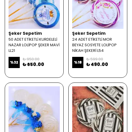
Şeker Sepetim
Şeker Sepetim
50 ADET ETİKETLİ KURDELELİ
24 ADET ETİKETLİ MOR
NAZAR LOLİPOP ŞEKER MAVİ
BEYAZ SOSYETE LOLİPOP
LL21
NİKAH ŞEKERİ L54
₺ 950.00
₺ 599.00
%
32
%
18
₺ 650.00
₺ 490.00