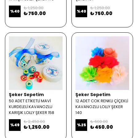
₺ 1,250.00
₺ 1,250.00
%
40
%
40
₺ 750.00
₺ 750.00
Şeker Sepetim
Şeker Sepetim
50 ADET ETİKETLİ MAVİ
12 ADET COK RENKLI ÇİÇEKLİ
KURDELELİ KAVANOZLU
KAVANOZLU LOLLY ŞEKER
KARIŞIK LOLLY ŞEKER 158
140
₺ 2,450.00
₺ 600.00
%
49
%
25
₺ 1,250.00
₺ 450.00