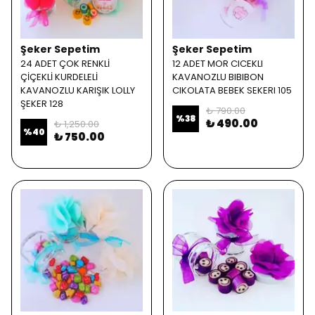
Şeker Sepetim
Şeker Sepetim
24 ADET ÇOK RENKLİ
12 ADET MOR CICEKLI
ÇİÇEKLİ KURDELELİ
KAVANOZLU BIBIBON
KAVANOZLU KARIŞIK LOLLY
CIKOLATA BEBEK SEKERI 105
ŞEKER 128
₺ 790.00
%
38
₺ 490.00
₺ 1,250.00
%
40
₺ 750.00