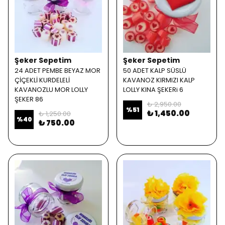
Şeker Sepetim
Şeker Sepetim
24 ADET PEMBE BEYAZ MOR
50 ADET KALP SÜSLÜ
ÇİÇEKLİ KURDELELİ
KAVANOZ KIRMIZI KALP
KAVANOZLU MOR LOLLY
LOLLY KINA ŞEKERi 6
ŞEKER 86
₺ 2,950.00
%
51
₺ 1,450.00
₺ 1,250.00
%
40
₺ 750.00