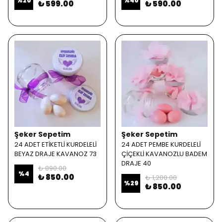
%
20
%
40
₺ 599.00
₺ 590.00
Şeker Sepetim
Şeker Sepetim
24 ADET ETİKETLİ KURDELELİ
24 ADET PEMBE KURDELELİ
BEYAZ DRAJE KAVANOZ 73
ÇİÇEKLİ KAVANOZLU BADEM
DRAJE 40
₺ 890.00
%
4
₺ 850.00
₺ 1,200.00
%
29
₺ 850.00