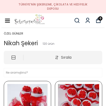
TÜRKIYE'NIN ŞEKERLEME, ÇIKOLATA VE HEDIYELIK
DEPOSU
0
ÖZEL GÜNLER
Nikah Şekeri
120
ürün
Sırala