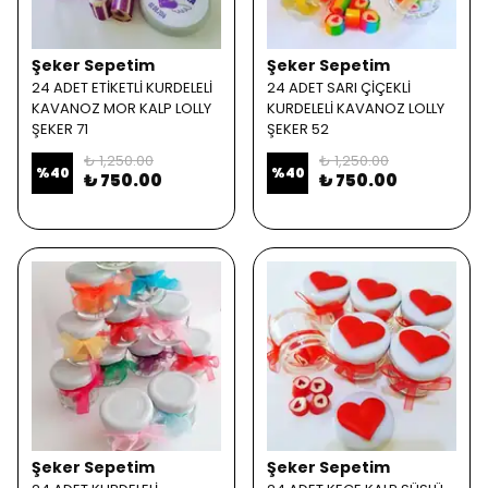
Şeker Sepetim
Şeker Sepetim
24 ADET ETİKETLİ KURDELELİ
24 ADET SARI ÇİÇEKLİ
KAVANOZ MOR KALP LOLLY
KURDELELİ KAVANOZ LOLLY
ŞEKER 71
ŞEKER 52
₺ 1,250.00
₺ 1,250.00
%
40
%
40
₺ 750.00
₺ 750.00
Şeker Sepetim
Şeker Sepetim