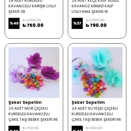
24 ADET KURDELELİ
24 ADET KEÇE KALP SÜSLÜ
KAVANOZLU KARIŞIK LOLLY
KAVANOZ KIRMIZI KALP
ŞEKER 38
LOLLY KINA ŞEKERi 16
₺ 1,250.00
₺ 1,250.00
%
40
%
37
₺ 750.00
₺ 790.00
Şeker Sepetim
Şeker Sepetim
24 ADET MOR ÇİÇEKLİ
24 ADET SU YEŞİLİ ÇİÇEKLİ
KURDELELİ KAVANOZLU
KURDELELİ KAVANOZLU
ÇAKIL TAŞI BEBEK ŞEKERİ 95
ÇAKIL TAŞI BEBEK ŞEKERİ 96
₺ 750.00
₺ 990.00