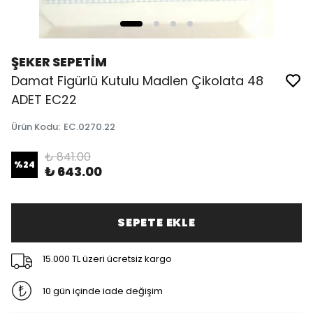
ŞEKER SEPETİM
Damat Figürlü Kutulu Madlen Çikolata 48
ADET EC22
Ürün Kodu
:
EC.0270.22
₺ 841.00
%
24
₺ 643.00
SEPETE EKLE
15.000 TL üzeri ücretsiz kargo
10 gün içinde iade değişim