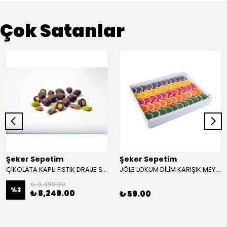
Çok Satanlar
Şeker Sepetim
Şeker Sepetim
ÇİKOLATA KAPLI FISTIK DRAJE SÜTLÜ (MAT FISTIK) 10 KG
JÖLE LOKUM DİLİM KARIŞIK MEYVELİ 250 gr.
₺ 8,499.00
%
3
₺ 8,249.00
₺ 59.00