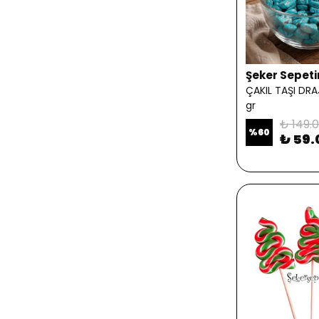
Şeker Sepet
ÇAKIL TAŞI DRA
gr
₺ 149.
%
60
₺ 59.