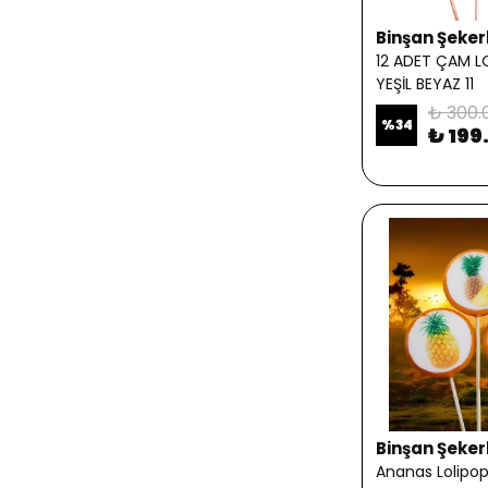
Binşan Şeker
12 ADET ÇAM LO
YEŞİL BEYAZ 11
₺ 300.
%
34
₺ 199
Binşan Şeker
Ananas Lolipop