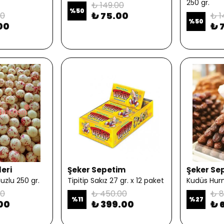
250 gr.
₺ 149.00
%
50
₺ 75.00
00
₺ 1
%
50
00
₺ 
leri
Şeker Sepetim
Şeker Se
uzlu 250 gr.
Tipitip Sakız 27 gr. x 12 paket
Kudüs Hurm
00
₺ 450.00
₺ 8
%
11
%
27
00
₺ 399.00
₺ 