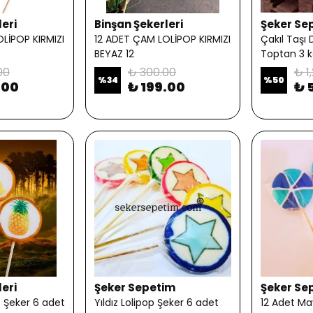
leri
Binşan Şekerleri
Şeker Se
LİPOP KIRMIZI
12 ADET ÇAM LOLİPOP KIRMIZI
Çakıl Taşı
BEYAZ 12
Toptan 3 
00
₺ 300.00
₺ 1
%
34
%
50
.00
₺ 199.00
₺ 
leri
Şeker Sepetim
Şeker Se
 Şeker 6 adet
Yıldız Lolipop Şeker 6 adet
12 Adet M