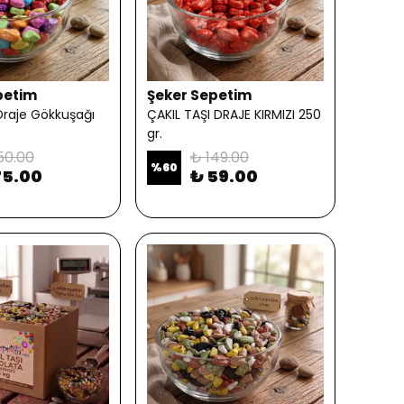
petim
Şeker Sepetim
 Draje Gökkuşağı
ÇAKIL TAŞI DRAJE KIRMIZI 250
gr.
50.00
₺ 149.00
%
60
75.00
₺ 59.00