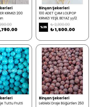
kerleri
Binşan Şekerleri
R KIRMIZI 200
100 ADET ÇAM LOLİPOP
an
KIRMIZI YEŞİL BEYAZ yy12
,990.00
₺ 2,300.00
%
35
1,790.00
₺ 1,500.00
kerleri
Binşan Şekerleri
je Tuttu Frutti
Leblebi Draje Böğürtlen 250