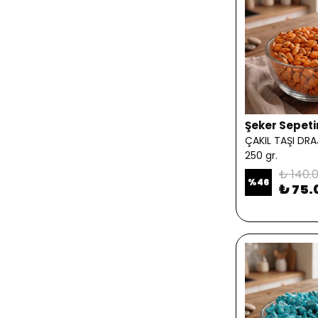
Şeker Sepet
ÇAKIL TAŞI DR
250 gr.
₺ 140.
%
46
₺ 75.