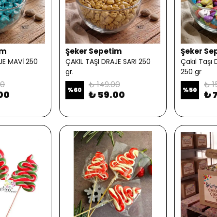
im
Şeker Sepetim
Şeker Se
JE MAVİ 250
ÇAKIL TAŞI DRAJE SARI 250
Çakıl Taşı
gr.
250 gr
00
₺ 149.00
₺ 1
%
60
%
50
00
₺ 59.00
₺ 