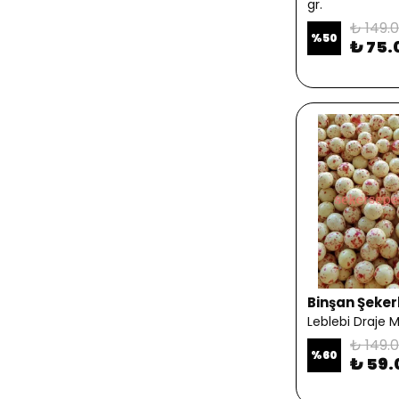
gr.
₺ 149.
%
50
₺ 75.
Binşan Şeker
Leblebi Draje M
₺ 149.
%
60
₺ 59.