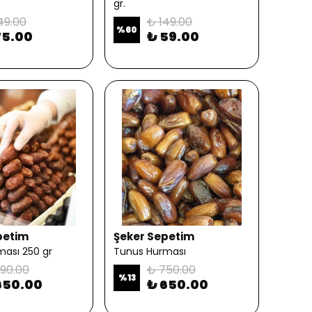
gr.
49.00
₺ 149.00
%
60
75.00
₺ 59.00
petim
Şeker Sepetim
ası 250 gr
Tunus Hurması
90.00
₺ 750.00
%
13
650.00
₺ 650.00