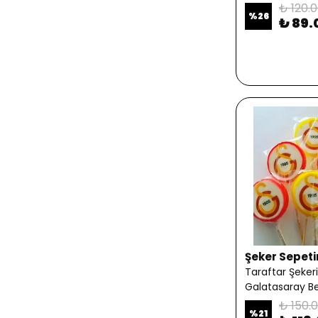
₺ 120.
%
26
₺ 89.
Şeker Sepet
Taraftar Şeker
Galatasaray Be
₺ 150.
%
21