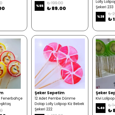
Lolly Lolip
00
₺ 199.00
%
55
Şekeri 233
00
₺ 89.00
₺ 2
%
38
₺ 
im
Şeker Sepetim
Şeker Se
i Fenerbahçe
12 Adet Pembe Dönme
Kivi Lolipo
şiktaş
Dolap Lolly Lolipop Kiz Bebek
₺ 1
%
40
Şekeri 222
₺ 
00