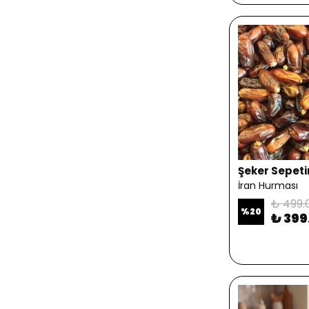
Şeker Sepet
İran Hurması
₺ 499.
%
20
₺ 399