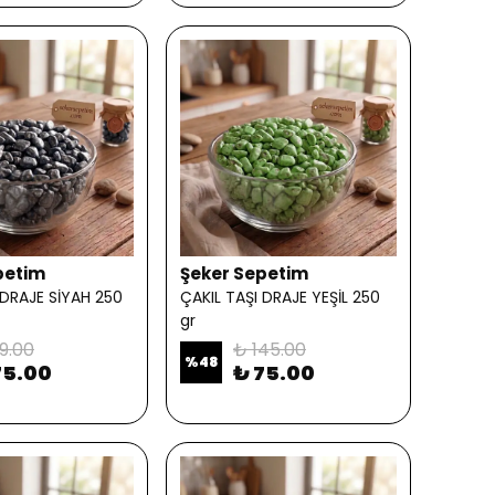
petim
Şeker Sepetim
 DRAJE SİYAH 250
ÇAKIL TAŞI DRAJE YEŞİL 250
gr
9.00
₺ 145.00
%
48
75.00
₺ 75.00