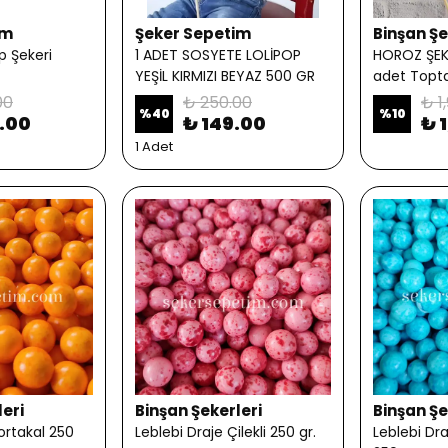
im
Şeker Sepetim
Binşan Şe
p Şekeri
1 ADET SOSYETE LOLİPOP
HOROZ ŞEKE
YEŞİL KIRMIZI BEYAZ 500 GR
adet Topt
00
₺ 250.00
₺ 1
%
40
%
10
.00
₺ 149.00
₺ 
1 Adet
leri
Binşan Şekerleri
Binşan Şe
ortakal 250
Leblebi Draje Çilekli 250 gr.
Leblebi Dra