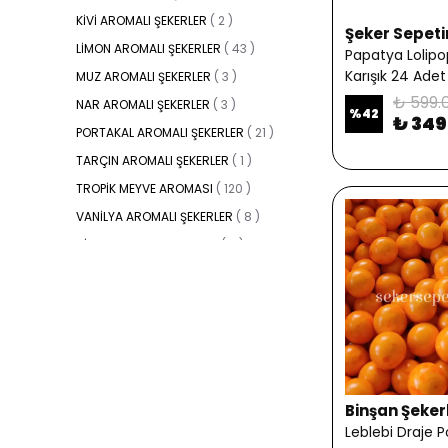
KİVİ AROMALI ŞEKERLER
(
2
)
Şeker Sepet
LİMON AROMALI ŞEKERLER
(
43
)
Papatya Lolipo
Karışık 24 Adet
MUZ AROMALI ŞEKERLER
(
3
)
₺ 599.
NAR AROMALI ŞEKERLER
(
3
)
%
42
₺ 349
PORTAKAL AROMALI ŞEKERLER
(
21
)
TARÇIN AROMALI ŞEKERLER
(
1
)
TROPİK MEYVE AROMASI
(
120
)
VANİLYA AROMALI ŞEKERLER
(
8
)
VİŞNE AROMALI ŞEKERLER
(
2
)
ÇİKOLATALAR
(
47
)
ÇİLEK AROMALI ŞEKERLER
(
123
)
Binşan Şeker
Leblebi Draje P