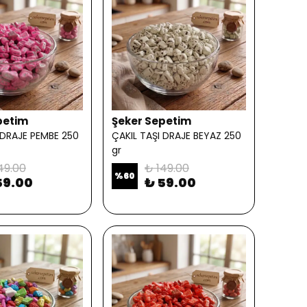
petim
Şeker Sepetim
 DRAJE PEMBE 250
ÇAKIL TAŞI DRAJE BEYAZ 250
gr
49.00
₺ 149.00
%
60
59.00
₺ 59.00