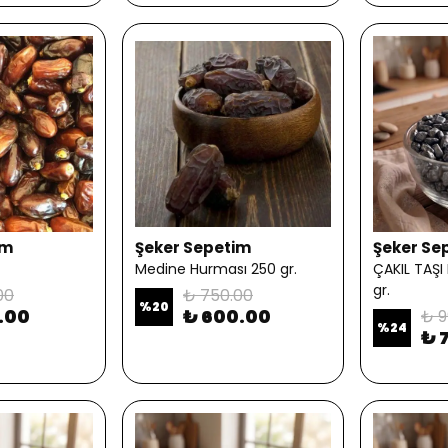
im
Şeker Sepetim
Şeker Se
Medine Hurması 250 gr.
ÇAKIL TAŞI
gr.
00
₺ 750.00
%
20
.00
₺ 600.00
₺ 9
%
24
₺ 