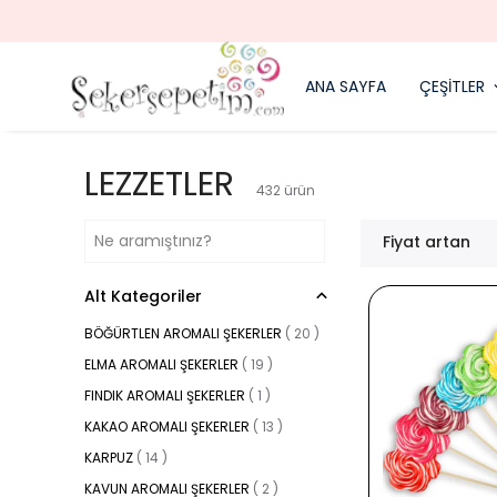
ANA SAYFA
ÇEŞİTLER
LEZZETLER
432
ürün
Fiyat artan
Alt Kategoriler
BÖĞÜRTLEN AROMALI ŞEKERLER
(
20
)
ELMA AROMALI ŞEKERLER
(
19
)
FINDIK AROMALI ŞEKERLER
(
1
)
KAKAO AROMALI ŞEKERLER
(
13
)
KARPUZ
(
14
)
KAVUN AROMALI ŞEKERLER
(
2
)