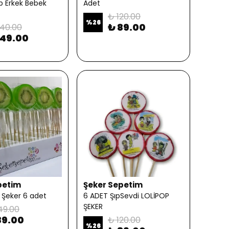
op Erkek Bebek
Adet
₺ 120.00
%
26
₺ 89.00
40.00
149.00
petim
Şeker Sepetim
p Şeker 6 adet
6 ADET ŞıpSevdi LOLİPOP
ŞEKER
49.00
89.00
₺ 120.00
%
26