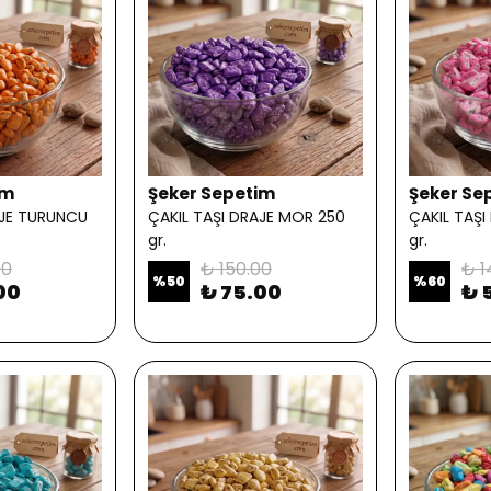
im
Şeker Sepetim
Şeker Se
AJE TURUNCU
ÇAKIL TAŞI DRAJE MOR 250
ÇAKIL TAŞI
gr.
gr.
00
₺ 150.00
₺ 1
%
50
%
60
00
₺ 75.00
₺ 