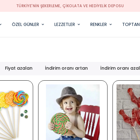
TÜRKIYE'NIN ŞEKERLEME, ÇIKOLATA VE HEDIYELIK DEPOSU
ÖZEL GÜNLER
LEZZETLER
RENKLER
TOPTAN
Fiyat azalan
İndirim oranı artan
İndirim oranı aza