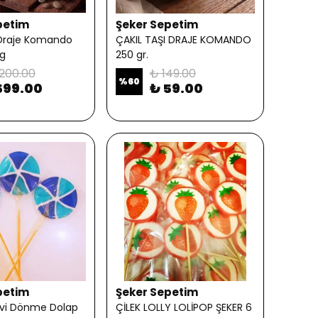
petim
Şeker Sepetim
 Draje Komando
ÇAKIL TAŞI DRAJE KOMANDO
kg
250 gr.
,200.00
₺ 149.00
%
60
599.00
₺ 59.00
petim
Şeker Sepetim
avi Dönme Dolap
ÇİLEK LOLLY LOLİPOP ŞEKER 6