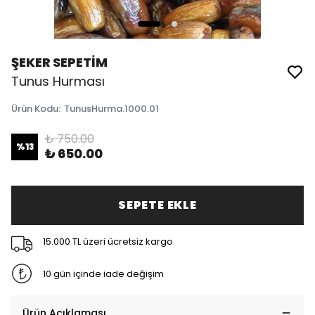
ŞEKER SEPETİM
Tunus Hurması
Ürün Kodu
:
TunusHurma.1000.01
₺ 750.00
%
13
₺ 650.00
SEPETE EKLE
15.000 TL üzeri ücretsiz kargo
10 gün içinde iade değişim
Ürün Açıklaması