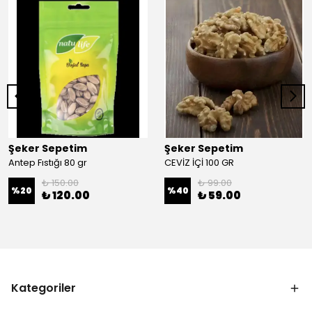
Şeker Sepetim
Şeker Sepetim
Antep Fıstığı 80 gr
CEVİZ İÇİ 100 GR
₺ 150.00
₺ 99.00
%
20
%
40
₺ 120.00
₺ 59.00
Kategoriler