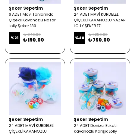
Şeker Sepetim
Şeker Sepetim
6 ADET Mavi Tonlarında
24 ADET MAVİ KURDELELİ
Çiçekli Kavanozlu Nazar
ÇİÇEKLİ KAVANOZLU NAZAR
Lolly Şeker 189
LOLLY ŞEKER 171
₺ 240.00
₺ 1,250.00
%
21
%
40
₺ 190.00
₺ 750.00
Şeker Sepetim
Şeker Sepetim
24 ADET MAVİ KURDELELİ
24 ADET Denizci Etiketli
ÇİÇEKLİ KAVANOZLU
Kavanozlu Karışık Lolly