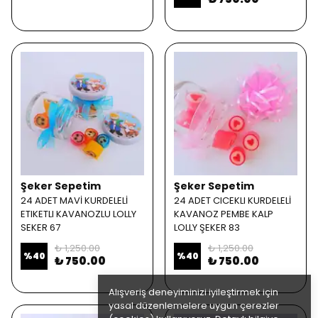
Şeker Sepetim
Şeker Sepetim
24 ADET MAVİ KURDELELİ
24 ADET CICEKLI KURDELELİ
ETIKETLI KAVANOZLU LOLLY
KAVANOZ PEMBE KALP
SEKER 67
LOLLY ŞEKER 83
₺ 1,250.00
₺ 1,250.00
%
40
%
40
₺ 750.00
₺ 750.00
Alışveriş deneyiminizi iyileştirmek için
yasal düzenlemelere uygun çerezler