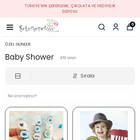
TÜRKIYE'NIN ŞEKERLEME, ÇIKOLATA VE HEDIYELIK
DEPOSU
0
ÖZEL GÜNLER
Baby Shower
410
ürün
Sırala