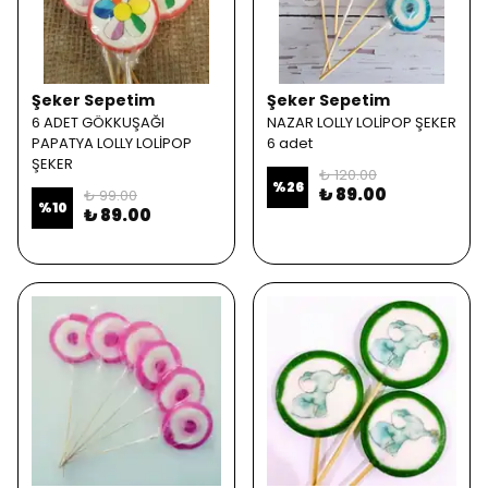
Şeker Sepetim
Şeker Sepetim
6 ADET GÖKKUŞAĞI
NAZAR LOLLY LOLİPOP ŞEKER
PAPATYA LOLLY LOLİPOP
6 adet
ŞEKER
₺ 120.00
%
26
₺ 89.00
₺ 99.00
%
10
₺ 89.00