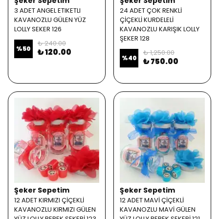
Şeker Sepetim
Şeker Sepetim
3 ADET ANGEL ETIKETLI
24 ADET ÇOK RENKLİ
KAVANOZLU GÜLEN YÜZ
ÇİÇEKLİ KURDELELİ
LOLLY SEKER 126
KAVANOZLU KARIŞIK LOLLY
ŞEKER 128
₺ 240.00
%
50
₺ 120.00
₺ 1,250.00
%
40
₺ 750.00
Şeker Sepetim
Şeker Sepetim
12 ADET KIRMIZI ÇİÇEKLİ
12 ADET MAVİ ÇİÇEKLİ
KAVANOZLU KIRMIZI GÜLEN
KAVANOZLU MAVİ GÜLEN
YÜZ LOLLY BEBEK SEKERİ 123
YÜZ LOLLY BEBEK SEKERİ 121