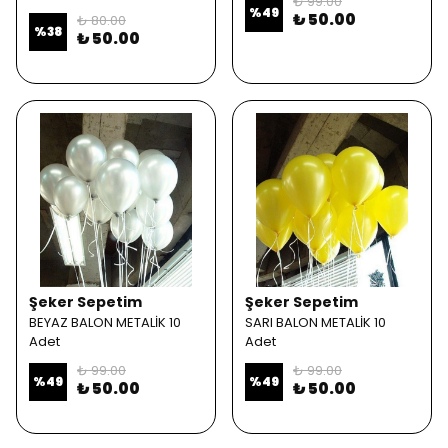
₺ 99.00
%
49
₺ 50.00
₺ 80.00
%
38
₺ 50.00
Şeker Sepetim
Şeker Sepetim
BEYAZ BALON METALİK 10
SARI BALON METALİK 10
Adet
Adet
₺ 99.00
₺ 99.00
%
49
%
49
₺ 50.00
₺ 50.00