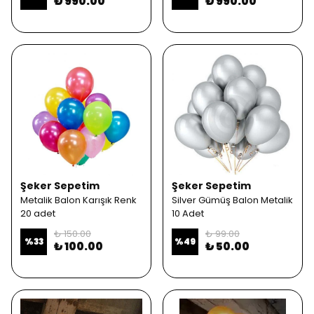
₺ 990.00
₺ 990.00
Şeker Sepetim
Şeker Sepetim
Metalik Balon Karışık Renk
Silver Gümüş Balon Metalik
20 adet
10 Adet
₺ 150.00
₺ 99.00
%
33
%
49
₺ 100.00
₺ 50.00