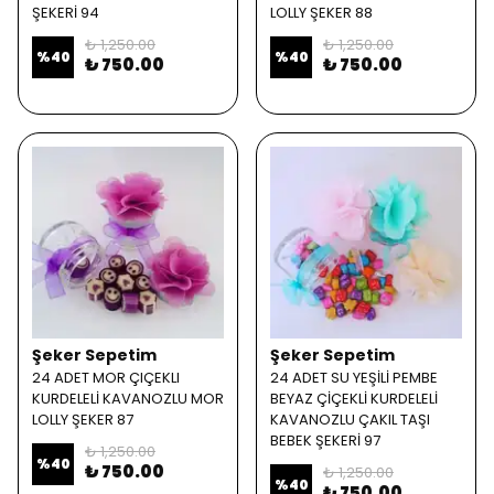
ŞEKERİ 94
LOLLY ŞEKER 88
₺ 1,250.00
₺ 1,250.00
%
40
%
40
₺ 750.00
₺ 750.00
Şeker Sepetim
Şeker Sepetim
24 ADET MOR ÇIÇEKLI
24 ADET SU YEŞİLİ PEMBE
KURDELELİ KAVANOZLU MOR
BEYAZ ÇİÇEKLİ KURDELELİ
LOLLY ŞEKER 87
KAVANOZLU ÇAKIL TAŞI
BEBEK ŞEKERİ 97
₺ 1,250.00
%
40
₺ 750.00
₺ 1,250.00
%
40
₺ 750.00