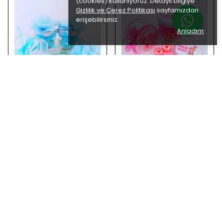
(cookies) kullanıyoruz. Detaylı bilgiye
Gizlilik ve Çerez Politikası
sayfamızdan
erişebilirsiniz.
Anladım
Şeker Sepetim
Şeker Sepetim
50 ADET MAVİ KURDELELİ
24 ADET ETİKETLİ KURDELELİ
ÇİÇEKLİ KAVANOZLU BOY
KAVANOZ PEMBE KALP
LOLLY ŞEKER 156
LOLLY ŞEKER 82
₺ 2,500.00
₺ 1,250.00
%
50
%
40
₺ 1,250.00
₺ 750.00