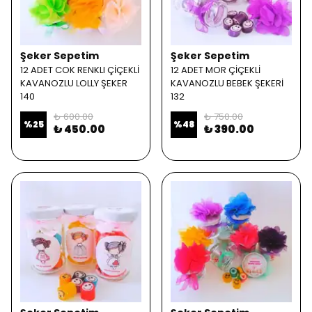
Şeker Sepetim
Şeker Sepetim
12 ADET COK RENKLI ÇİÇEKLİ
12 ADET MOR ÇİÇEKLİ
KAVANOZLU LOLLY ŞEKER
KAVANOZLU BEBEK ŞEKERİ
140
132
₺ 600.00
₺ 750.00
%
25
%
48
₺ 450.00
₺ 390.00