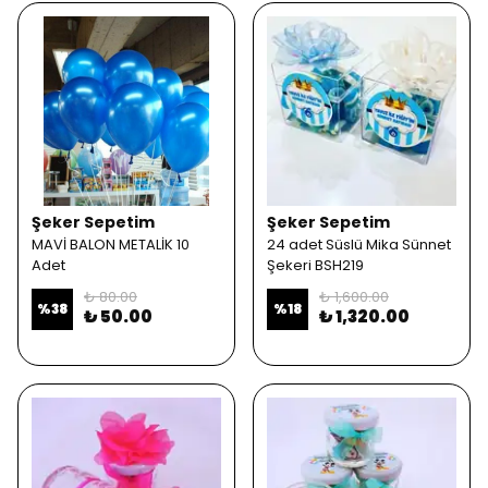
Şeker Sepetim
Şeker Sepetim
MAVİ BALON METALİK 10
24 adet Süslü Mika Sünnet
Adet
Şekeri BSH219
₺ 80.00
₺ 1,600.00
%
38
%
18
₺ 50.00
₺ 1,320.00