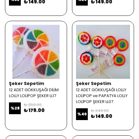
₺ 149.00
₺ 149.00
Şeker Sepetim
Şeker Sepetim
12 ADET GÖKKUŞAĞI DİLİM
12 ADET GÖKKUŞAĞI LOLLY
LOLLY LOLİPOP ŞEKER LL17
LOLİPOP ve PAPATYA LOLLY
LOLİPOP ŞEKER LL07
₺ 250.00
%
28
₺ 179.00
₺ 249.00
%
40
₺ 149.00