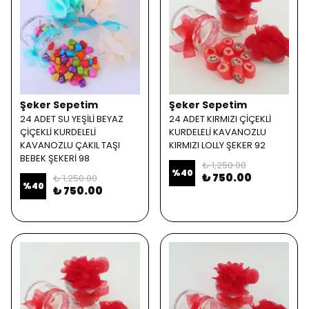
Şeker Sepetim
Şeker Sepetim
24 ADET SU YEŞİLİ BEYAZ
24 ADET KIRMIZI ÇİÇEKLİ
ÇİÇEKLİ KURDELELİ
KURDELELİ KAVANOZLU
KAVANOZLU ÇAKIL TAŞI
KIRMIZI LOLLY ŞEKER 92
BEBEK ŞEKERİ 98
₺ 1,250.00
%
40
₺ 750.00
₺ 1,250.00
%
40
₺ 750.00