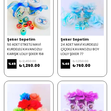
Şeker Sepetim
Şeker Sepetim
50 ADET ETİKETLİ MAVİ
24 ADET MAVİ KURDELELİ
KURDELELİ KAVANOZLU
ÇİÇEKLİ KAVANOZLU BOY
KARIŞIK LOLLY ŞEKER 158
LOLLY ŞEKER 77
₺ 2,450.00
₺ 1,250.00
%
49
%
40
₺ 1,250.00
₺ 750.00