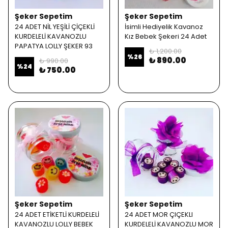
Şeker Sepetim
Şeker Sepetim
24 ADET NİL YEŞİLİ ÇİÇEKLİ
İsimli Hediyelik Kavanoz
KURDELELİ KAVANOZLU
Kız Bebek Şekeri 24 Adet
PAPATYA LOLLY ŞEKER 93
₺ 1,200.00
%
26
₺ 890.00
₺ 990.00
%
24
₺ 750.00
Şeker Sepetim
Şeker Sepetim
24 ADET ETİKETLİ KURDELELİ
24 ADET MOR ÇIÇEKLI
KAVANOZLU LOLLY BEBEK
KURDELELİ KAVANOZLU MOR