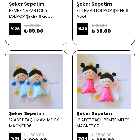
Şeker Sepetim
Şeker Sepetim
PEMBE NAZAR LOLLY
FİL TEMALI LOLİPOP ŞEKER 6
LOLİPOP ŞEKER 6 adet
Adet
₺ 120.00
₺ 99.00
%
26
%
30
₺ 89.00
₺ 69.00
Şeker Sepetim
Şeker Sepetim
12 ADET TAÇLI MAVİ MELEK
12 ADET TAÇLI PEMBE MELEK
MAGNET 06
MAGNET 07
₺ 1,500.00
₺ 1,500.00
%
34
%
34