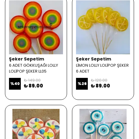
Şeker Sepetim
Şeker Sepetim
6 ADET GÖKKUŞAĞI LOLLY
LİMON LOLLY LOLİPOP ŞEKER
LOLİPOP ŞEKER LL05
6 ADET
₺ 149.00
₺ 120.00
%
40
%
26
₺ 89.00
₺ 89.00