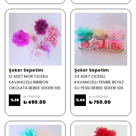
Şeker Sepetim
Şeker Sepetim
12 ADET MOR CICEKLI
24 ADET CICEKLI
KAVANOZLU BIBIBON
KAVANOZLU PEMBE BEYAZ
CIKOLATA BEBEK SEKERI 105
SU YESILI BEBEK SEKERI 106
₺ 790.00
₺ 1,250.00
%
38
%
40
₺ 490.00
₺ 750.00