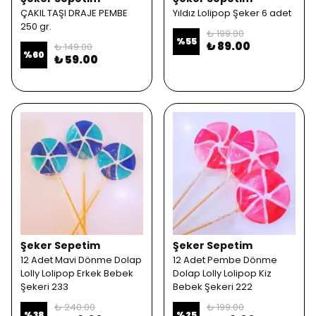
ÇAKIL TAŞI DRAJE PEMBE
Yıldız Lolipop Şeker 6 adet
250 gr.
₺ 199.00
%
55
₺ 89.00
₺ 149.00
%
60
₺ 59.00
Şeker Sepetim
Şeker Sepetim
12 Adet Mavi Dönme Dolap
12 Adet Pembe Dönme
Lolly Lolipop Erkek Bebek
Dolap Lolly Lolipop Kiz
Şekeri 233
Bebek Şekeri 222
₺ 240.00
₺ 199.00
%
38
%
25