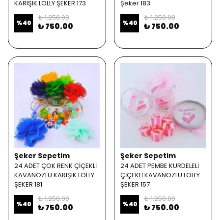
KARIŞIK LOLLY ŞEKER 173
Şeker 183
₺ 1,250.00
₺ 1,250.00
%
40
%
40
₺ 750.00
₺ 750.00
Şeker Sepetim
Şeker Sepetim
24 ADET ÇOK RENK ÇİÇEKLİ
24 ADET PEMBE KURDELELİ
KAVANOZLU KARIŞIK LOLLY
ÇİÇEKLİ KAVANOZLU LOLLY
ŞEKER 181
ŞEKER 157
₺ 1,250.00
₺ 1,250.00
%
40
%
40
₺ 750.00
₺ 750.00