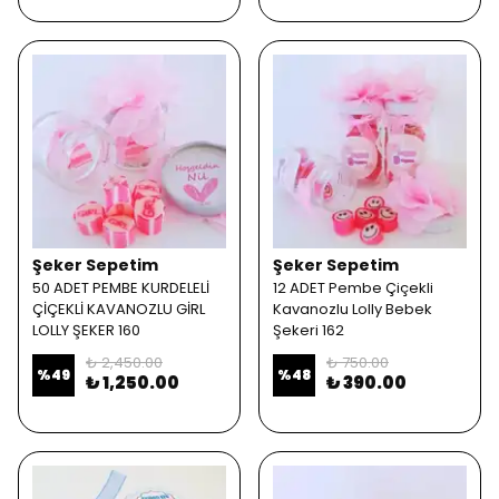
Şeker Sepetim
Şeker Sepetim
50 ADET PEMBE KURDELELİ
12 ADET Pembe Çiçekli
ÇİÇEKLİ KAVANOZLU GİRL
Kavanozlu Lolly Bebek
LOLLY ŞEKER 160
Şekeri 162
₺ 2,450.00
₺ 750.00
%
49
%
48
₺ 1,250.00
₺ 390.00