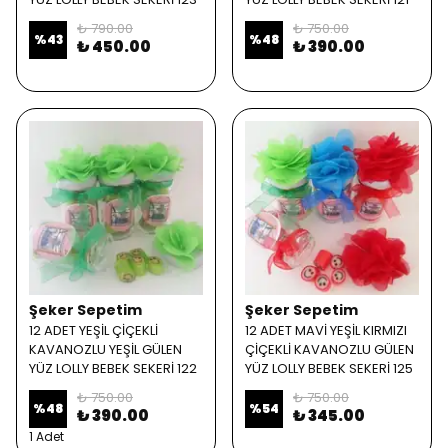
₺ 790.00
₺ 750.00
%
43
%
48
₺ 450.00
₺ 390.00
Şeker Sepetim
Şeker Sepetim
12 ADET YEŞİL ÇİÇEKLİ
12 ADET MAVİ YEŞİL KIRMIZI
KAVANOZLU YEŞİL GÜLEN
ÇİÇEKLİ KAVANOZLU GÜLEN
YÜZ LOLLY BEBEK SEKERİ 122
YÜZ LOLLY BEBEK SEKERİ 125
₺ 750.00
₺ 750.00
%
48
%
54
₺ 390.00
₺ 345.00
1 Adet