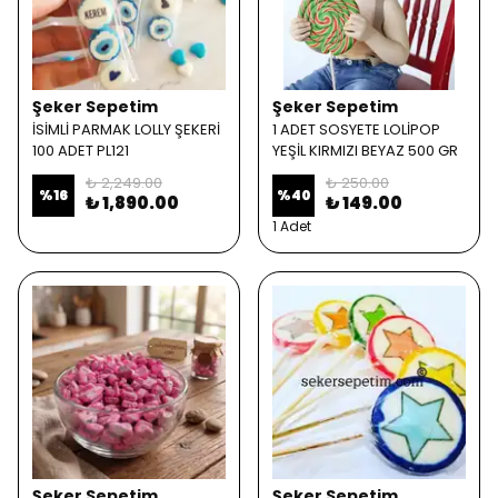
Şeker Sepetim
Şeker Sepetim
İSİMLİ PARMAK LOLLY ŞEKERİ
1 ADET SOSYETE LOLİPOP
100 ADET PL121
YEŞİL KIRMIZI BEYAZ 500 GR
₺ 2,249.00
₺ 250.00
%
16
%
40
₺ 1,890.00
₺ 149.00
1 Adet
Şeker Sepetim
Şeker Sepetim