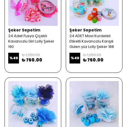
Şeker Sepetim
Şeker Sepetim
24 Adet Fusya Çiçekli
24 ADET Mavi Kurdeleli
Kavanozlu Girl Lolly Şeker
Etiketli Kavanozlu Karışık
190
Gülen yüz Lolly Şeker 188
₺ 1,250.00
₺ 1,250.00
%
40
%
40
₺ 750.00
₺ 750.00