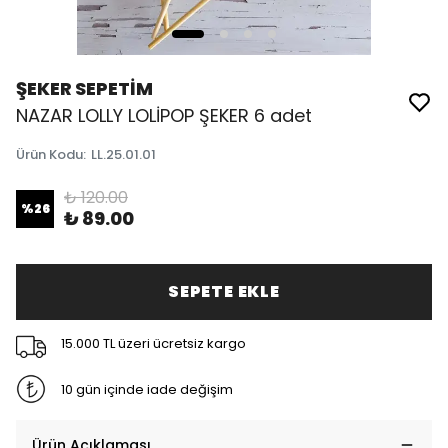
ŞEKER SEPETİM
NAZAR LOLLY LOLİPOP ŞEKER 6 adet
Ürün Kodu
:
LL.25.01.01
₺ 120.00
%
26
₺ 89.00
SEPETE EKLE
15.000 TL üzeri ücretsiz kargo
10 gün içinde iade değişim
Ürün Açıklaması