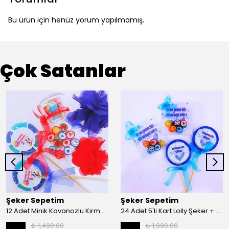
Bu ürün için henüz yorum yapılmamış.
Çok Satanlar
Şeker Sepetim
Şeker Sepetim
12 Adet Minik Kavanozlu Kırma Akide Lolly Şeker + 12 Adet Etiketli Lolly Lolipop Bebek Şekeri 212
24 Adet 5'li Kart Lolly Şeker + 24 Adet Etiketli Nazar Lolly Lolipop Bebek Şekeri 192
₺ 1,490.00
₺ 1,990.00