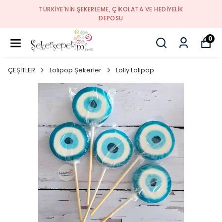
TÜRKIYE'NIN ŞEKERLEME, ÇIKOLATA VE HEDIYELIK
DEPOSU
0
ÇEŞİTLER
Lolipop Şekerler
Lolly Lolipop