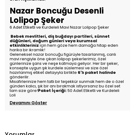
Nazar Boncuğu Desenli
Lolipop Şeker
6 Adet Etiketli ve Kurdeleli Mavi Nazar Lolipop Şeker
Bebek mevlitleri, diş buğdayı partileri, sünnet
düğünleri, doğum günleri veya kurumsal
etkinlikleriniz
için hem göze hem damağa hitap eden
harika bir ikramlık!
Geleneksel nazar boncuğu figürüyle tasarlanmış, canlı
mavi rengiyle öne çıkan lolipop şekerlerimiz, özel
günlerinize şans ve neşe katmaya geliyor. Her bir şeker,
konsepte uygun şık kurdele süslemesi ve size özel
hazırlanmış etiket detayıyla birlikte
6'lı paket halinde
gönderilir.
Misafirlerinize hem tatlı bir teşekkür sunmak hem de o özel
günden kalıcı, şık bir anı bırakmak istiyorsanız bu özel set
tam size göre!
Paket İçeriği:
50 Adet Etiketli ve Kurdeleli
Loli
Devamını Göster
Yorumlar