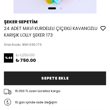
ŞEKER SEPETİM
24 ADET MAVİ KURDELELİ ÇİÇEKLİ KAVANOZLU
KARIŞIK LOLLY ŞEKER 173
Ürün Kodu
:
BSH.030.173
₺ 1,250.00
%
40
₺ 750.00
SEPETE EKLE
15.000 TL üzeri ücretsiz kargo
10 gün içinde iade değişim