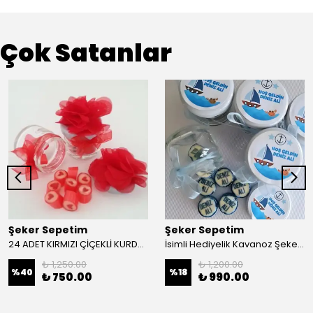
Çok Satanlar
Şeker Sepetim
Şeker Sepetim
24 ADET KIRMIZI ÇİÇEKLİ KURDELELİ KAVANOZLU KIRMIZI KALP LOLLY ŞEKER 90
İsimli Hediyelik Kavanoz Şeker 24 Adet
₺ 1,250.00
₺ 1,200.00
%
40
%
18
₺ 750.00
₺ 990.00