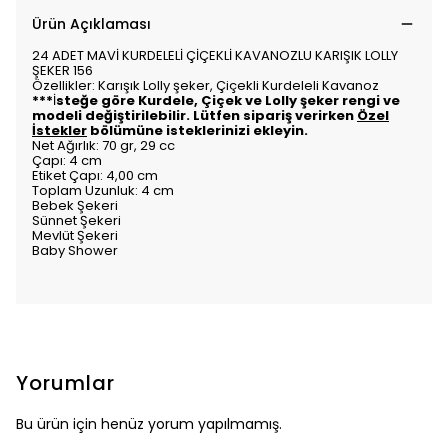
Ürün Açıklaması
24 ADET MAVİ KURDELELİ ÇİÇEKLİ KAVANOZLU KARIŞIK LOLLY
ŞEKER 156
Özellikler: Karışık Lolly şeker, Çiçekli Kurdeleli Kavanoz
***
İ
steğe göre Kurdele, Çiçek ve Lolly şeker rengi ve
modeli değiştirilebilir. Lütfen sipariş verirken
Özel
İstekler
bölümüne isteklerinizi ekleyin.
Net Ağırlık: 70 gr, 29 cc
Çapı: 4 cm
Etiket Çapı: 4,00 cm
Toplam Uzunluk: 4 cm
Bebek Şekeri
Sünnet Şekeri
Mevlüt Şekeri
Baby Shower
Yorumlar
Bu ürün için henüz yorum yapılmamış.