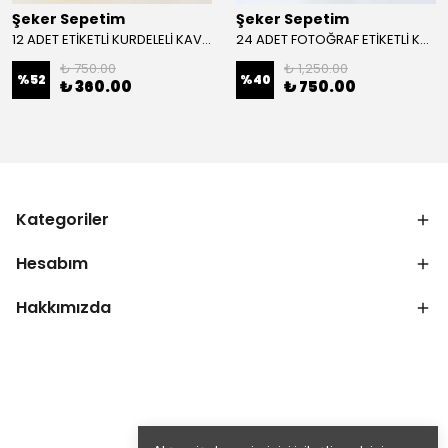
Şeker Sepetim
Şeker Sepetim
12 ADET ETİKETLİ KURDELELİ KAVANOZ LOLLY ŞEKER BSH4
24 ADET FOTOĞRAF ETİKETLİ KURDELELİ KAVANOZ LİMON LOLLY ŞEKER 68
₺ 750.00
₺ 1,250.00
%
52
%
40
₺ 360.00
₺ 750.00
Kategoriler
Hesabım
Hakkımızda