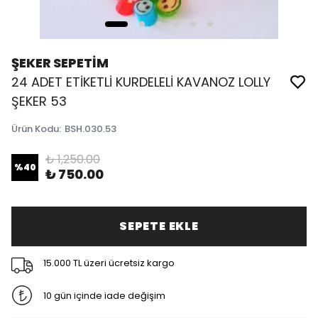
ŞEKER SEPETİM
24 ADET ETİKETLİ KURDELELİ KAVANOZ LOLLY
ŞEKER 53
Ürün Kodu
:
BSH.030.53
₺ 1,250.00
%
40
₺ 750.00
SEPETE EKLE
15.000 TL üzeri ücretsiz kargo
10 gün içinde iade değişim