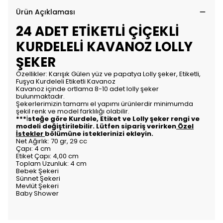
Ürün Açıklaması
24 ADET ETİKETLİ ÇİÇEKLİ
KURDELELİ KAVANOZ LOLLY
ŞEKER
Özellikler: Karışık Gülen yüz ve papatya Lolly şeker, Etiketli,
Fuşya Kurdeleli Etiketli Kavanoz
Kavanoz içinde ortlama 8-10 adet lolly şeker
bulunmaktadır.
Şekerlerimizin tamamı el yapımı ürünlerdir minimumda
şekil renk ve model farklılığı olabilir.
***
İ
steğe göre Kurdele, Etiket ve Lolly şeker rengi ve
modeli değiştirilebilir. Lütfen sipariş verirken
Özel
İstekler
bölümüne isteklerinizi ekleyin.
Net Ağırlık: 70 gr, 29 cc
Çapı: 4 cm
Etiket Çapı: 4,00 cm
Toplam Uzunluk: 4 cm
Bebek Şekeri
Sünnet Şekeri
Mevlüt Şekeri
Baby Shower