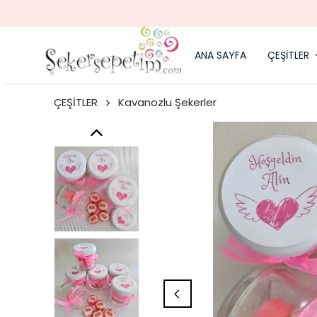
ANA SAYFA
ÇEŞİTLER
ÇEŞİTLER
Kavanozlu Şekerler