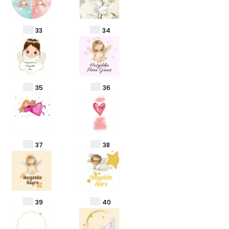
33
34
35
36
37
38
39
40