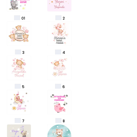
01
2
3
4
5
6
7
8