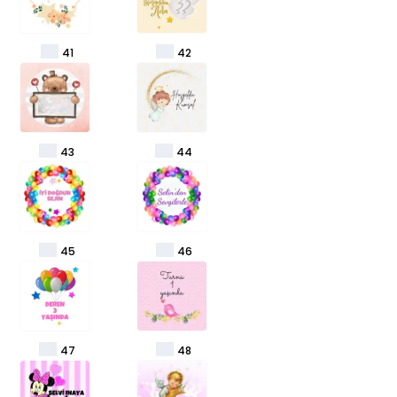
41
42
43
44
45
46
47
48