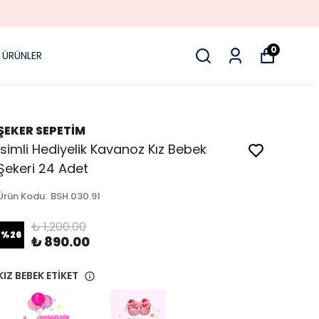
0
 ÜRÜNLER
ŞEKER SEPETİM
İsimli Hediyelik Kavanoz Kız Bebek
Şekeri 24 Adet
Ürün Kodu
:
BSH.030.91
₺ 1,200.00
%
26
₺ 890.00
KIZ BEBEK ETİKET