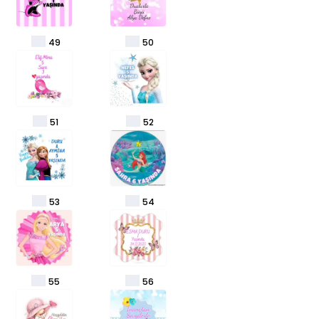
49
50
51
52
53
54
55
56