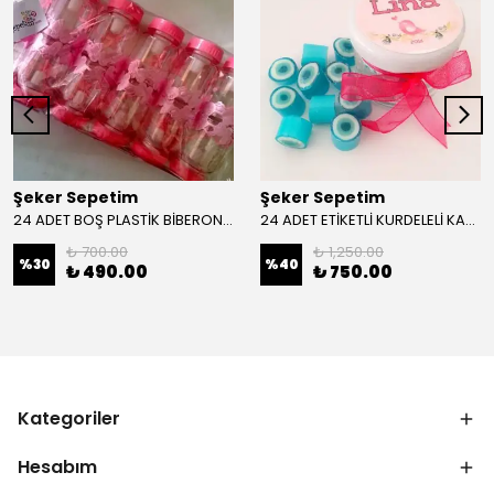
Şeker Sepetim
Şeker Sepetim
24 ADET BOŞ PLASTİK BİBERON KAVANOZ KIZ BEBEK 39 cc
24 ADET ETİKETLİ KURDELELİ KAVANOZ LOLLY ŞEKER 03
₺ 700.00
₺ 1,250.00
%
30
%
40
₺ 490.00
₺ 750.00
Kategoriler
Hesabım