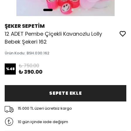
ŞEKER SEPETİM
12 ADET Pembe Çiçekli Kavanozlu Lolly
Bebek Şekeri 162
Ürün Kodu
:
BSH.030.162
₺ 750.00
%
48
₺ 390.00
SEPETE EKLE
15.000 TL üzeri ücretsiz kargo
10 gün içinde iade değişim