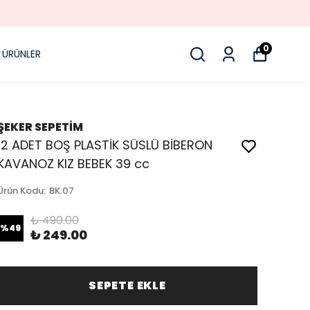
0
 ÜRÜNLER
ŞEKER SEPETİM
12 ADET BOŞ PLASTİK SÜSLÜ BİBERON
KAVANOZ KIZ BEBEK 39 cc
Ürün Kodu
:
BK.07
₺ 490.00
%
49
₺ 249.00
SEPETE EKLE