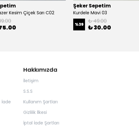
epetim
Şeker Sepetim
azer Kesim Çiçek Sarı C02
Kurdele Mavi 03
99.00
₺ 49.00
%
39
75.00
₺ 30.00
Hakkımızda
İletişim
S.S.S
n İade
Kullanım Şartları
Gizlilik İlkesi
İptal İade Şartları