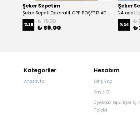
Şeker Sepetim
Şeker S
e C05
Şeker Sepeti Dekoratif OPP POŞET12 ADET Turkuaz B05
24 adet L
₺ 79.00
₺ 
%
25
%
24
₺ 59.00
₺ 
Kategoriler
Hesabım
Anasayfa
Giriş Yap
Kayıt Ol
Üyeliksiz Siparişler İçi
Talebi