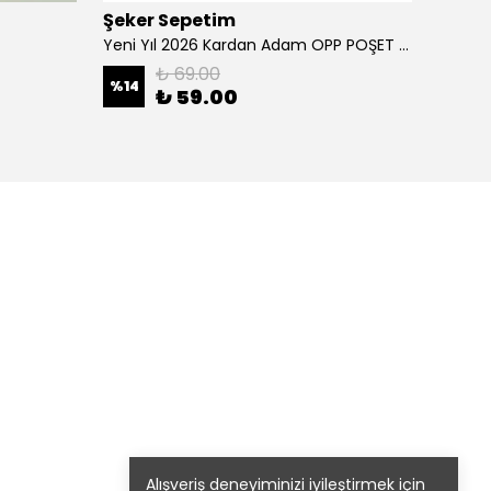
Şeker Sepetim
Şeker
Yeni Yıl 2026 Kardan Adam OPP POŞET 12 ADET B01
Metali
₺ 69.00
%
14
%
24
₺ 59.00
Alışveriş deneyiminizi iyileştirmek için