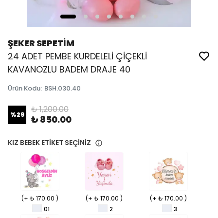
ŞEKER SEPETİM
24 ADET PEMBE KURDELELİ ÇİÇEKLİ
KAVANOZLU BADEM DRAJE 40
Ürün Kodu
:
BSH.030.40
₺ 1,200.00
%
29
₺ 850.00
KIZ BEBEK ETİKET SEÇİNİZ
(+ ₺ 170.00 )
(+ ₺ 170.00 )
(+ ₺ 170.00 )
01
2
3