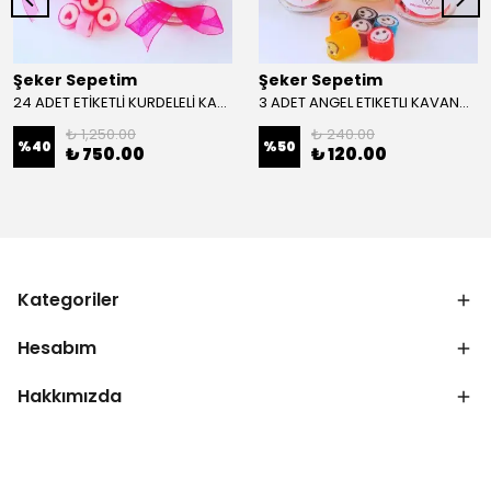
Şeker Sepetim
Şeker Sepetim
24 ADET ETİKETLİ KURDELELİ KAVANOZ PEMBE KALP LOLLY ŞEKER 54
3 ADET ANGEL ETIKETLI KAVANOZLU GÜLEN YÜZ LOLLY SEKER 126
₺ 1,250.00
₺ 240.00
%
40
%
50
₺ 750.00
₺ 120.00
Kategoriler
Hesabım
Hakkımızda