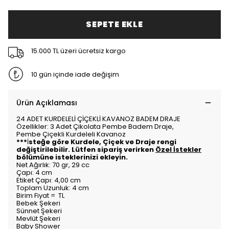
SEPETE EKLE
15.000 TL üzeri ücretsiz kargo
10 gün içinde iade değişim
Ürün Açıklaması
24 ADET KURDELELİ ÇİÇEKLİ KAVANOZ BADEM DRAJE
Özellikler: 3 Adet Çikolata Pembe Badem Draje,
Pembe Çiçekli Kurdeleli Kavanoz
***
İ
steğe göre Kurdele, Çiçek ve Draje rengi
değiştirilebilir. Lütfen sipariş verirken
Özel İstekler
bölümüne isteklerinizi ekleyin.
Net Ağırlık: 70 gr, 29 cc
Çapı: 4 cm
Etiket Çapı: 4,00 cm
Toplam Uzunluk: 4 cm
Birim Fiyat = TL
Bebek Şekeri
Sünnet Şekeri
Mevlüt Şekeri
Baby Shower