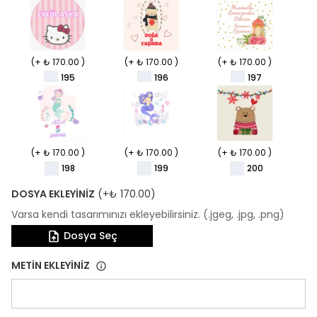
(+ ₺ 170.00 )
(+ ₺ 170.00 )
(+ ₺ 170.00 )
195
196
197
(+ ₺ 170.00 )
(+ ₺ 170.00 )
(+ ₺ 170.00 )
198
199
200
DOSYA EKLEYİNİZ
(+
₺ 170.00
)
Varsa kendi tasarımınızı ekleyebilirsiniz. (.jgeg, .jpg, .png)
Dosya Seç
METİN EKLEYİNİZ