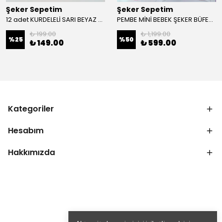
Şeker Sepetim
Şeker Sepetim
12 adet KURDELELİ SARI BEYAZ HALKA ŞEKERİ
PEMBE MİNİ BEBEK ŞEKER BÜFESİ 2
₺ 199.00
₺ 1,199.00
%
25
%
50
₺ 149.00
₺ 599.00
Kategoriler
Hesabım
Hakkımızda