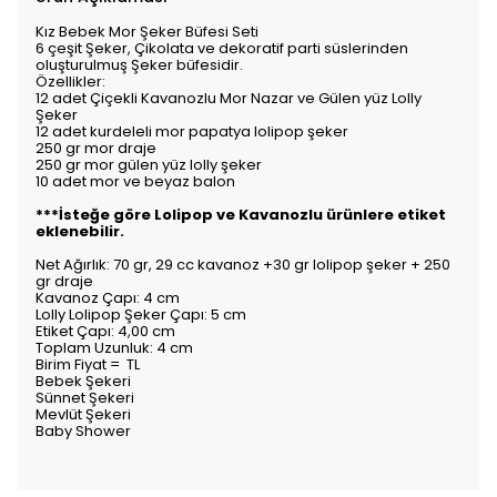
Kız Bebek Mor Şeker Büfesi Seti
6 çeşit Şeker, Çikolata ve dekoratif parti süslerinden
oluşturulmuş Şeker büfesidir.
Özellikler:
12 adet Çiçekli Kavanozlu Mor Nazar ve Gülen yüz Lolly
Şeker
12 adet kurdeleli mor papatya lolipop şeker
250 gr mor draje
250 gr mor gülen yüz lolly şeker
10 adet mor ve beyaz balon
***İsteğe göre Lolipop ve Kavanozlu ürünlere etiket
eklenebilir.
Net Ağırlık: 70 gr, 29 cc kavanoz +30 gr lolipop şeker + 250
gr draje
Kavanoz Çapı: 4 cm
Lolly Lolipop Şeker Çapı: 5 cm
Etiket Çapı: 4,00 cm
Toplam Uzunluk: 4 cm
Birim Fiyat = TL
Bebek Şekeri
Sünnet Şekeri
Mevlüt Şekeri
Baby Shower