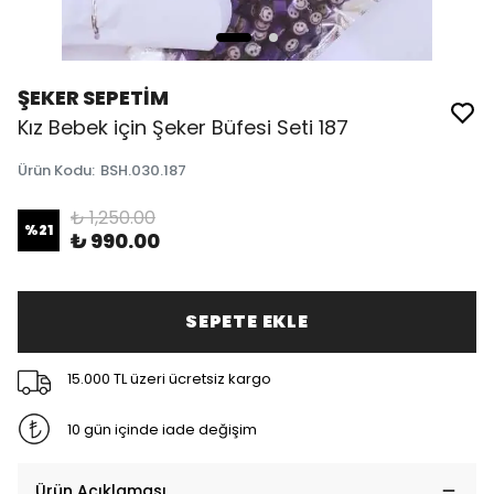
ŞEKER SEPETİM
Kız Bebek için Şeker Büfesi Seti 187
Ürün Kodu
:
BSH.030.187
₺ 1,250.00
%
21
₺ 990.00
SEPETE EKLE
15.000 TL üzeri ücretsiz kargo
10 gün içinde iade değişim
Ürün Açıklaması