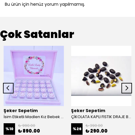
Bu ürün için henüz yorum yapılmamış.
Çok Satanlar
Şeker Sepetim
Şeker Sepetim
İsim Etiketli Madlen Kız Bebek Çikolatası 48 Adet Kutulu Madlen EC34
ÇİKOLATA KAPLI FISTIK DRAJE BİTTER (MAT FISTIK) 200 gr
₺ 990.00
₺ 390.00
%
10
%
26
₺ 890.00
₺ 290.00