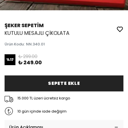
ŞEKER SEPETİM
KUTULU MESAJLI ÇİKOLATA
Ürün Kodu
:
NN.340.01
₺ 299.00
%
17
₺ 249.00
SEPETE EKLE
15.000 TL üzeri ücretsiz kargo
10 gün içinde iade değişim
Ürün Açıklaması