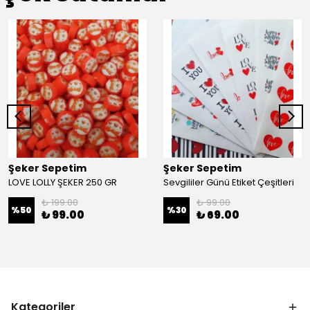
Şeker Sepetim
Şeker Sepetim
LOVE LOLLY ŞEKER 250 GR
Sevgililer Günü Etiket Çeşitleri
₺ 199.00
₺ 99.00
%
50
%
30
₺ 99.00
₺ 69.00
Kategoriler