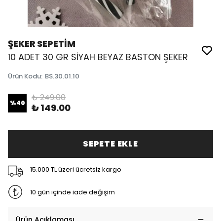
ŞEKER SEPETİM
10 ADET 30 GR SİYAH BEYAZ BASTON ŞEKER
Ürün Kodu
:
BS.30.01.10
₺ 249.00
%
40
₺ 149.00
SEPETE EKLE
15.000 TL üzeri ücretsiz kargo
10 gün içinde iade değişim
Ürün Açıklaması