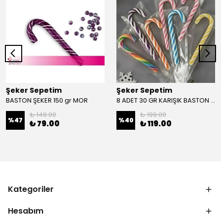
Şeker Sepetim
Şeker Sepetim
BASTON ŞEKER 150 gr MOR
8 ADET 30 GR KARIŞIK BASTON ŞEKER
₺ 149.00
₺ 199.00
%
47
%
40
₺ 79.00
₺ 119.00
Kategoriler
Hesabım