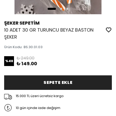
ŞEKER SEPETİM
10 ADET 30 GR TURUNCU BEYAZ BASTON
ŞEKER
Ürün Kodu
:
BS.30.01.03
₺ 249.00
%
40
₺ 149.00
SEPETE EKLE
15.000 TL üzeri ücretsiz kargo
10 gün içinde iade değişim