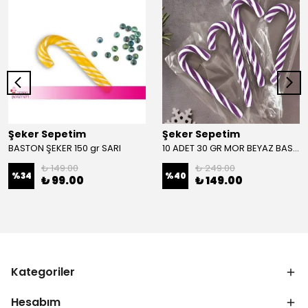
Şeker Sepetim
Şeker Sepetim
BASTON ŞEKER 150 gr SARI
10 ADET 30 GR MOR BEYAZ BASTON ŞEKER
₺ 149.00
₺ 249.00
%
34
%
40
₺ 99.00
₺ 149.00
Kategoriler
Hesabım