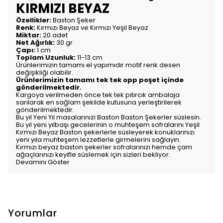
KIRMIZI BEYAZ
Özellikler:
Baston Şeker
Renk:
Kırmızı Beyaz ve Kırmızı Yeşil Beyaz
Miktar:
20 adet
Net Ağırlık:
30 gr
Çapı:
1 cm
Toplam Uzunluk:
11-13 cm
Ürünlerimizin tamamı el yapımıdır motif renk desen
değişikliği olabilir.
Ürünlerimizin tamamı tek tek opp poşet içinde
gönderilmektedir.
Kargoya verilmeden önce tek tek pıtırcık ambalaja
sarılarak en sağlam şekilde kutusuna yerleştirilerek
gönderilmektedir.
Bu yıl Yeni Yıl masalarınızi Baston Baston Şekerler süslesin.
Bu yıl yeni yılbaşı gecelerinin o muhteşem sofralarını Yeşil
Kırmızı Beyaz Baston şekerlerle süsleyerek konuklarınızı
yeni yıla muhteşem lezzetlerle girmelerini sağlayın.
Kırmızı beyaz baston şekerler sofralarınızı hemde çam
ağaçlarınızı keyifle süslemek için sizleri bekliyor.
Devamını Göster
Yorumlar