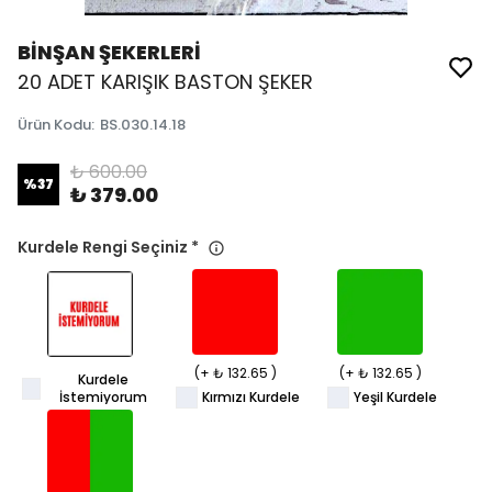
BİNŞAN ŞEKERLERİ
20 ADET KARIŞIK BASTON ŞEKER
Ürün Kodu
:
BS.030.14.18
₺ 600.00
%
37
₺ 379.00
Kurdele Rengi Seçiniz
*
(+ ₺ 132.65 )
(+ ₺ 132.65 )
Kurdele
İstemiyorum
Kırmızı Kurdele
Yeşil Kurdele