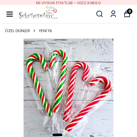
EN UYGUN FIYATLAR - HIZLI KARGO
0
ÖZEL GÜNLER
YENİ YIL