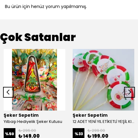
Bu ürün için henüz yorum yapılmamış.
Çok Satanlar
Şeker Sepetim
Şeker Sepetim
Yılbaşı Hediyelik Şeker Kutusu
12 ADET YENİ YIL ETİKETLİ YEŞİL KIRMIZI BEYAZ DİLİM LOLLY LOLİPOP ŞEKER YY20
₺ 296.00
₺ 299.00
%
50
%
33
₺ 149.00
₺ 199.00