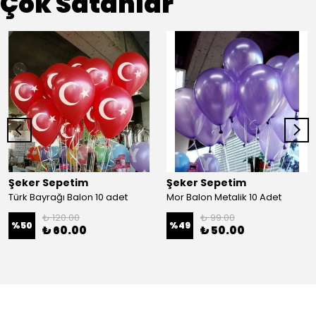
Çok Satanlar
Şeker Sepetim
Şeker Sepetim
Türk Bayrağı Balon 10 adet
Mor Balon Metalik 10 Adet
₺ 120.00
₺ 99.00
%
50
%
49
₺ 60.00
₺ 50.00