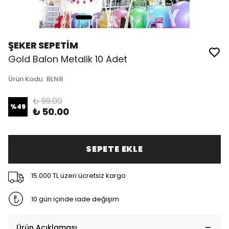
ŞEKER SEPETİM
Gold Balon Metalik 10 Adet
Ürün Kodu
:
BLN8
₺ 99.00
%
49
₺ 50.00
SEPETE EKLE
15.000 TL üzeri ücretsiz kargo
10 gün içinde iade değişim
Ürün Açıklaması