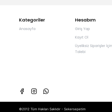
Kategoriler
Hesabım
Anasayfa
Giriş Yap
Kayıt Ol
Üyeliksiz Siparişler İçi
Talebi
©2012 Tüm Hakları Saklıdır - Sekersepetim