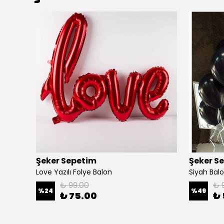
Şeker Sepetim
Şeker S
Love Yazılı Folye Balon
Siyah Balo
₺ 99.00
₺ 
%
24
%
49
₺ 75.00
₺ 