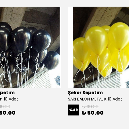
epetim
Şeker Sepetim
n 10 Adet
SARI BALON METALİK 10 Adet
99.00
₺ 99.00
%
49
50.00
₺ 50.00