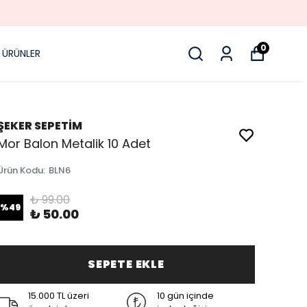
0
 ÜRÜNLER
ŞEKER SEPETİM
Mor Balon Metalik 10 Adet
Ürün Kodu
:
BLN6
₺ 99.00
%
49
₺ 50.00
SEPETE EKLE
15.000 TL üzeri
10 gün içinde