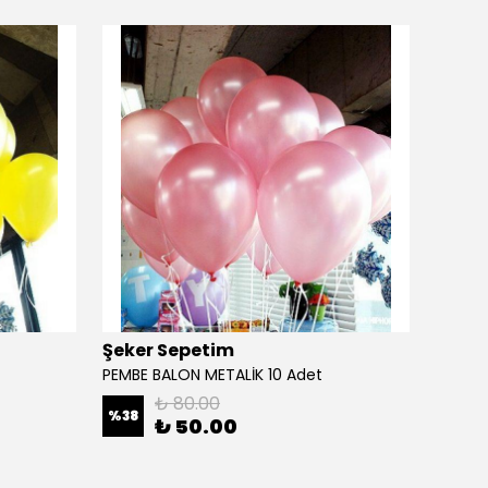
Şeker Sepetim
Şeker
PEMBE BALON METALİK 10 Adet
KIRMIZ
₺ 80.00
%
38
%
49
₺ 50.00