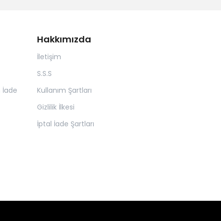
Hakkımızda
İletişim
S.S.S
n İade
Kullanım Şartları
Gizlilik İlkesi
İptal İade Şartları