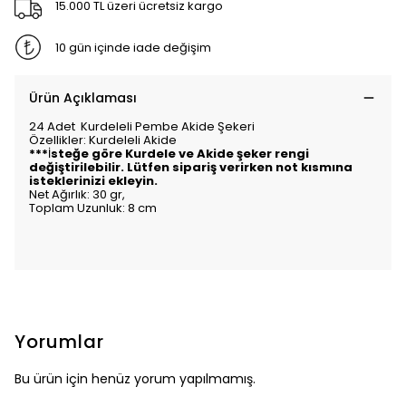
15.000 TL üzeri ücretsiz kargo
10 gün içinde iade değişim
Ürün Açıklaması
24 Adet Kurdeleli Pembe Akide Şekeri
Özellikler: Kurdeleli Akide
***
İ
steğe göre Kurdele ve Akide şeker rengi
değiştirilebilir. Lütfen sipariş verirken not kısmına
isteklerinizi ekleyin.
Net Ağırlık: 30 gr,
Toplam Uzunluk: 8 cm
Yorumlar
Bu ürün için henüz yorum yapılmamış.