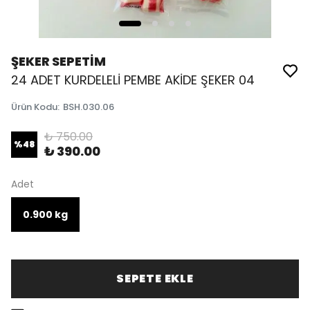
ŞEKER SEPETİM
24 ADET KURDELELİ PEMBE AKİDE ŞEKER 04
Ürün Kodu
:
BSH.030.06
₺ 750.00
%
48
₺ 390.00
Adet
0.900 kg
SEPETE EKLE