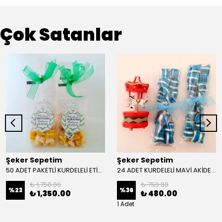
Çok Satanlar
Şeker Sepetim
Şeker Sepetim
50 ADET PAKETLİ KURDELELİ ETİKETLİ LOLLY MEVLÜT ŞEKERİ 30 gr M07
24 ADET KURDELELİ MAVİ AKİDE ŞEKER 04
₺ 1,750.00
₺ 750.00
%
23
%
36
₺ 1,350.00
₺ 480.00
1 Adet