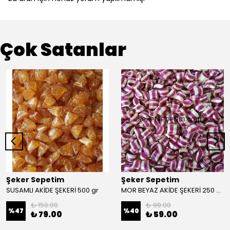
Çok Satanlar
Şeker Sepetim
Şeker Sepetim
SUSAMLI AKİDE ŞEKERİ 500 gr
MOR BEYAZ AKİDE ŞEKERİ 250 gr.
₺ 150.00
₺ 99.00
%
47
%
40
₺ 79.00
₺ 59.00