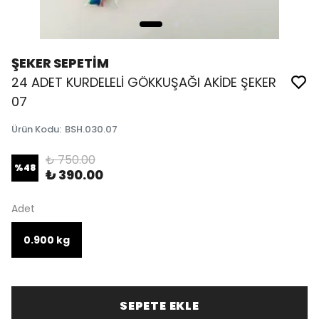
ŞEKER SEPETİM
24 ADET KURDELELİ GÖKKUŞAĞI AKİDE ŞEKER
07
Ürün Kodu
:
BSH.030.07
₺ 750.00
%
48
₺ 390.00
Adet
0.900 kg
SEPETE EKLE