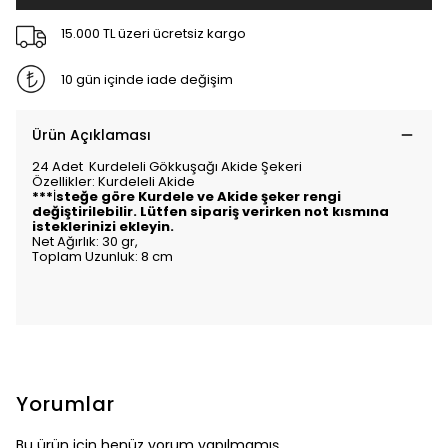
15.000 TL üzeri ücretsiz kargo
10 gün içinde iade değişim
Ürün Açıklaması
24 Adet Kurdeleli Gökkuşağı Akide Şekeri
Özellikler: Kurdeleli Akide
***
İ
steğe göre Kurdele ve Akide şeker rengi
değiştirilebilir. Lütfen sipariş verirken not kısmına
isteklerinizi ekleyin.
Net Ağırlık: 30 gr,
Toplam Uzunluk: 8 cm
Yorumlar
Bu ürün için henüz yorum yapılmamış.