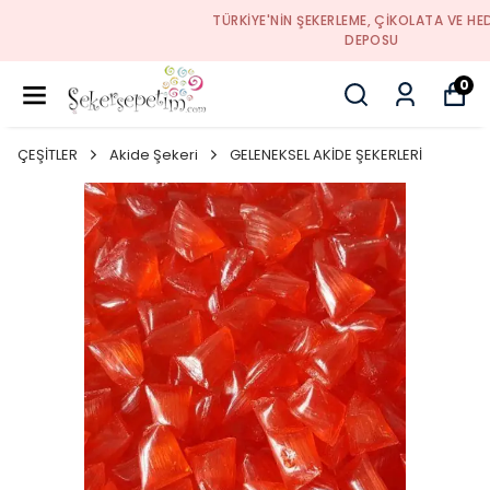
TÜRKIYE'NIN ŞEKERLEME, ÇIKOLATA VE HEDIYELIK
DEPOSU
0
ÇEŞİTLER
Akide Şekeri
GELENEKSEL AKİDE ŞEKERLERİ