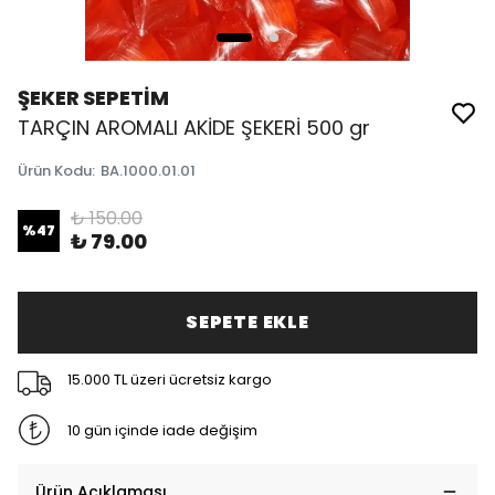
ŞEKER SEPETİM
TARÇIN AROMALI AKİDE ŞEKERİ 500 gr
Ürün Kodu
:
BA.1000.01.01
₺ 150.00
%
47
₺ 79.00
SEPETE EKLE
15.000 TL üzeri ücretsiz kargo
10 gün içinde iade değişim
Ürün Açıklaması