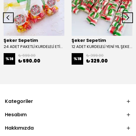
Şeker Sepetim
Şeker Sepetim
24 ADET PAKETLİ KURDELELİ ETİKETLİ AKİDE BEBEK ŞEKERİ 30 gr
12 ADET KURDELELİ YENİ YIL ŞEKERİ YY42
₺ 699.00
₺ 399.00
%
16
%
18
₺ 590.00
₺ 329.00
Kategoriler
Hesabım
Hakkımızda