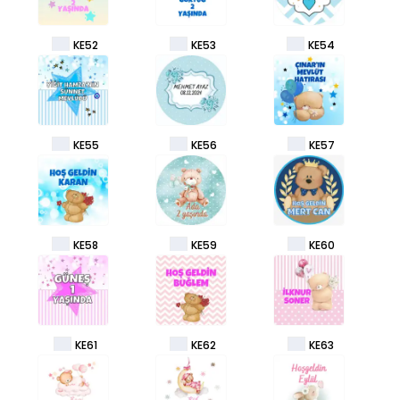
KE52
KE53
KE54
KE55
KE56
KE57
KE58
KE59
KE60
KE61
KE62
KE63