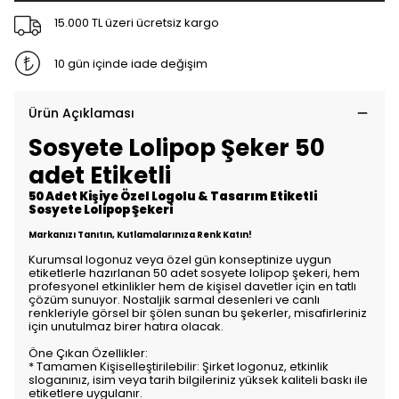
15.000 TL üzeri ücretsiz kargo
10 gün içinde iade değişim
Ürün Açıklaması
Sosyete Lolipop Şeker 50
adet Etiketli
50 Adet Kişiye Özel Logolu & Tasarım Etiketli
Sosyete Lolipop Şekeri
Markanızı Tanıtın, Kutlamalarınıza Renk Katın!
Kurumsal logonuz veya özel gün konseptinize uygun
etiketlerle hazırlanan 50 adet sosyete lolipop şekeri, hem
profesyonel etkinlikler hem de kişisel davetler için en tatlı
çözüm sunuyor. Nostaljik sarmal desenleri ve canlı
renkleriyle görsel bir şölen sunan bu şekerler, misafirleriniz
için unutulmaz birer hatıra olacak.
Öne Çıkan Özellikler:
* Tamamen Kişiselleştirilebilir: Şirket logonuz, etkinlik
sloganınız, isim veya tarih bilgileriniz yüksek kaliteli baskı ile
etiketlere uygulanır.