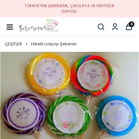
TÜRKIYE'NIN ŞEKERLEME, ÇIKOLATA VE HEDIYELIK
DEPOSU
0
ÇEŞİTLER
Etiketli Lolipop Şekerler