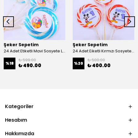
Şeker Sepetim
Şeker Sepetim
24 Adet Etiketli Mavi Sosyete Lolipop Şeker L211
24 Adet Eiketli Kırmızı Sosyete Lolipop Bebek Şekeri 207
₺ 599.00
₺ 500.00
%
18
%
20
₺ 490.00
₺ 400.00
Kategoriler
Hesabım
Hakkımızda