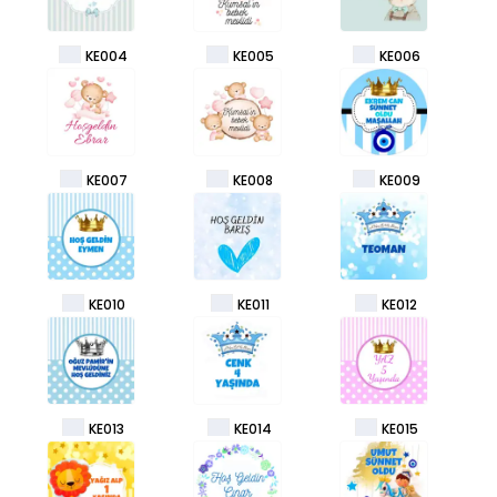
KE004
KE005
KE006
KE007
KE008
KE009
KE010
KE011
KE012
KE013
KE014
KE015