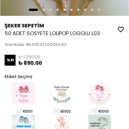
ŞEKER SEPETİM
50 ADET SOSYETE LOLİPOP LOGOLU L03
Ürün Kodu
:
BS.030.01.LOGOLU 03
₺ 1,290.00
%
31
₺ 890.00
Etiket Seçiniz
KE001
KE002
KE003