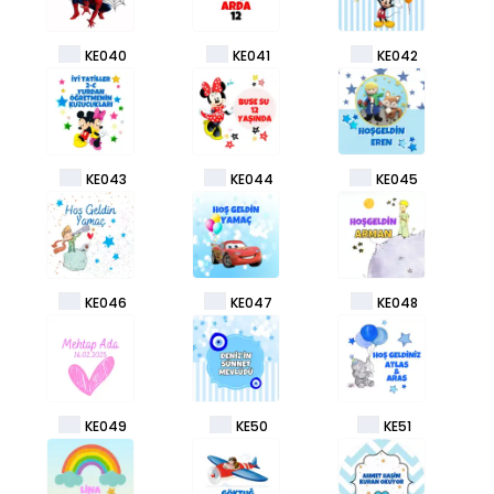
KE040
KE041
KE042
KE043
KE044
KE045
KE046
KE047
KE048
KE049
KE50
KE51