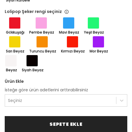
Siyah Kurdele
Lolipop Şeker rengi seçiniz
Gökkuşağı
Pembe Beyaz
Mavi Beyaz
Yeşil Beyaz
Sarı Beyaz
Turuncu Beyaz
Kırmızı Beyaz
Mor Beyaz
Beyaz
Siyah Beyaz
Ürün Ekle
İsteğe göre ürün adetlerini arttırabilirsiniz
Seçiniz
SEPETE EKLE