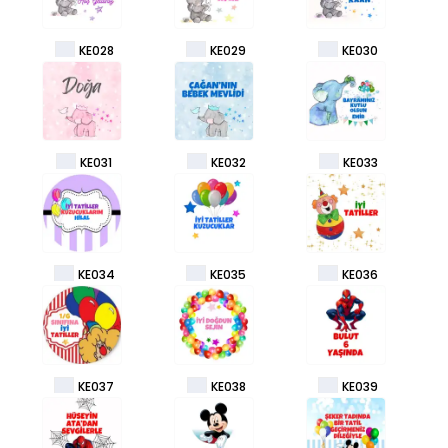
KE028
KE029
KE030
KE031
KE032
KE033
KE034
KE035
KE036
KE037
KE038
KE039