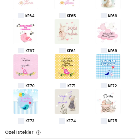
KE64
KE65
KE66
KE67
KE68
KE69
KE70
KE71
KE72
KE73
KE74
KE75
Özel İstekler