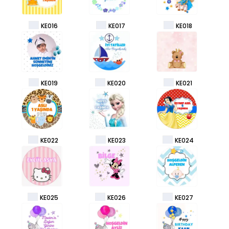
KE016
KE017
KE018
KE019
KE020
KE021
KE022
KE023
KE024
KE025
KE026
KE027