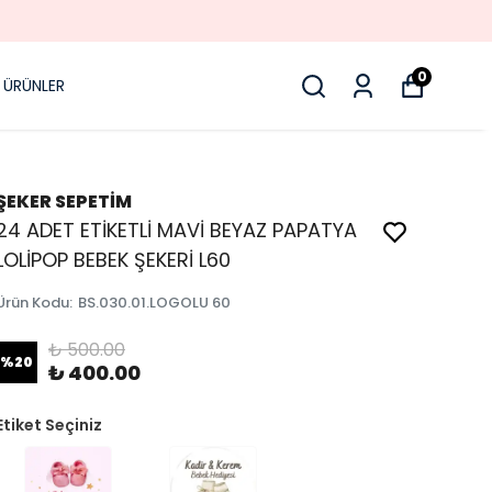
0
 ÜRÜNLER
ŞEKER SEPETİM
24 ADET ETİKETLİ MAVİ BEYAZ PAPATYA
LOLİPOP BEBEK ŞEKERİ L60
Ürün Kodu
:
BS.030.01.LOGOLU 60
₺ 500.00
%
20
₺ 400.00
Etiket Seçiniz