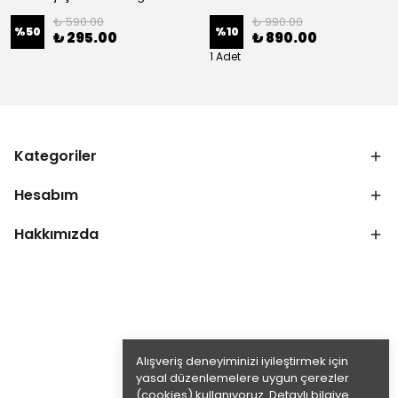
₺ 590.00
₺ 990.00
%
50
%
10
₺ 295.00
₺ 890.00
1 Adet
Kategoriler
Hesabım
Hakkımızda
Alışveriş deneyiminizi iyileştirmek için
yasal düzenlemelere uygun çerezler
(cookies) kullanıyoruz. Detaylı bilgiye