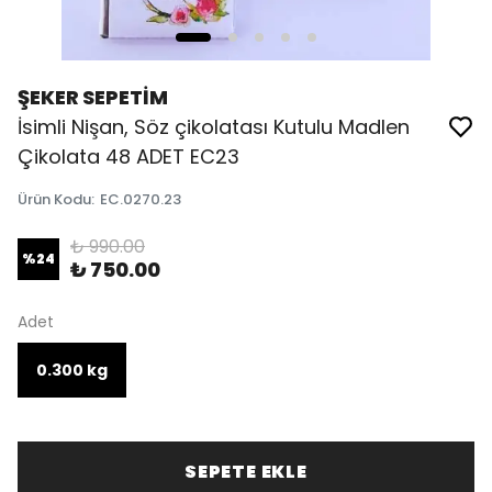
ŞEKER SEPETİM
İsimli Nişan, Söz çikolatası Kutulu Madlen
Çikolata 48 ADET EC23
Ürün Kodu
:
EC.0270.23
₺ 990.00
%
24
₺ 750.00
Adet
0.300 kg
SEPETE EKLE