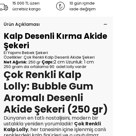
15.000 TL üzeri
10 gün içinde
ücretsiz kargo
iade değişim
Ürün Açıklaması
Kalp Desenli Kırma Akide
Şekeri
El Yapımı Bebek Şekeri
Özellikler: Çok Renkli Kalp Desenli Akide Şekeri
Çapı:
2 cm
Uzunluk: 1 cm
Net Ağırlık:
250 gr
250 gram da ortalama 90 adet lolly vardır
Çok Renkli Kalp
Lolly: Bubble Gum
Aromalı Desenli
Akide Şekeri (250 gr)
Dünyanın en tatlı nostaljisini, modern bir
ustalıkla yeniden yorumladık!
Çok Renkli
Kalp Lolly
, her tanesinin içine işlenmiş canlı
renklerdeki kalp figürleri ve o unutulmaz