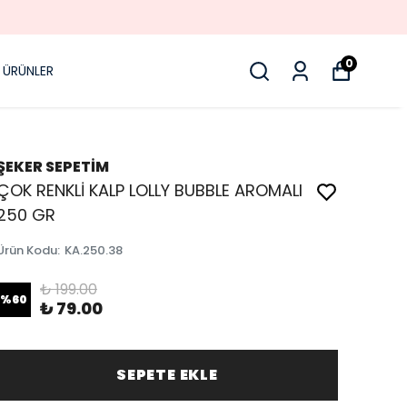
0
 ÜRÜNLER
ŞEKER SEPETİM
ÇOK RENKLİ KALP LOLLY BUBBLE AROMALI
250 GR
Ürün Kodu
:
KA.250.38
₺ 199.00
%
60
₺ 79.00
SEPETE EKLE