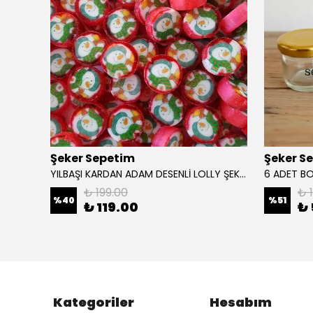
Şeker Sepetim
Şeker S
24 Adet KURDELELİ PARMAK LOLLY CANDY PL03
YILBAŞI KARDAN ADAM DESENLİ LOLLY ŞEKER 250 GR
6 ADET B
₺ 199.00
₺ 
%
40
%
51
₺ 119.00
₺ 
Kategoriler
Hesabım