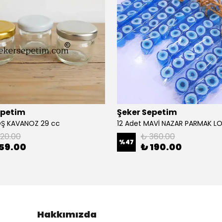
epetim
Şeker Sepetim
OŞ KAVANOZ 29 cc
120.00
₺ 360.00
%
47
59.00
₺ 190.00
Hakkımızda