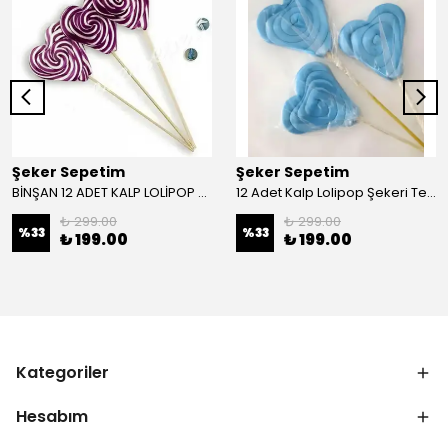
Şeker Sepetim
Şeker Sepetim
BİNŞAN 12 ADET KALP LOLİPOP MOR BEYAZ
12 Adet Kalp Lolipop Şekeri Tek Renk Mavi L23
₺ 299.00
₺ 299.00
%
33
%
33
₺ 199.00
₺ 199.00
Kategoriler
Hesabım