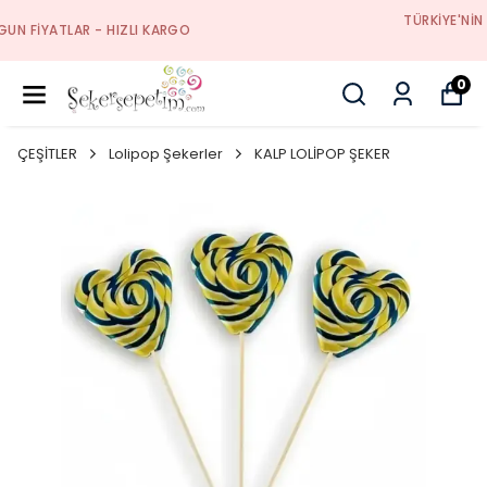
TÜRKIYE'NIN ŞEKERLEME, ÇIKOLATA VE HEDIYELIK
DEPOSU
0
ÇEŞİTLER
Lolipop Şekerler
KALP LOLİPOP ŞEKER