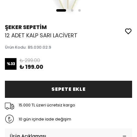
ŞEKER SEPETİM
12 ADET KALP SARI LACİVERT
Ürün Kodu
:
BS.030.02.9
₺ 299.00
%
33
₺ 199.00
SEPETE EKLE
15.000 TL üzeri ücretsiz kargo
10 gün içinde iade değişim
Ürün Açıklaması