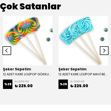
Çok Satanlar
Şeker Sepetim
Şeker Sepetim
12 ADET KARE LOLİPOP GÖKKUŞAĞI
12 ADET KARE LOLİPOP MAVİ BEYAZ
₺ 299.00
₺ 299.00
%
25
%
25
₺ 225.00
₺ 225.00