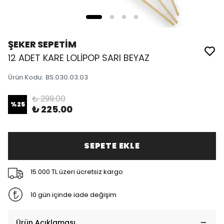
ŞEKER SEPETİM
12 ADET KARE LOLİPOP SARI BEYAZ
Ürün Kodu
:
BS.030.03.03
₺ 299.00
%
25
₺ 225.00
SEPETE EKLE
15.000 TL üzeri ücretsiz kargo
10 gün içinde iade değişim
Ürün Açıklaması