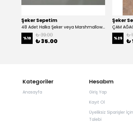
Şeker Sepetim
Şeker S
48 Adet Halka Şeker veya Marshmallow Poşeti
ÇAM AĞACI
₺ 39.00
₺ 
%
10
%
25
₺ 35.00
₺ 
Kategoriler
Hesabım
Anasayfa
Giriş Yap
Kayıt Ol
Üyeliksiz Siparişler İçi
Talebi