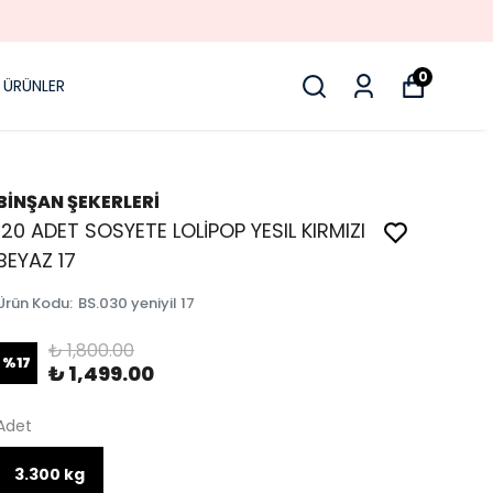
0
 ÜRÜNLER
BİNŞAN ŞEKERLERİ
120 ADET SOSYETE LOLİPOP YESIL KIRMIZI
BEYAZ 17
Ürün Kodu
:
BS.030 yeniyil 17
₺ 1,800.00
%
17
₺ 1,499.00
Adet
3.300 kg