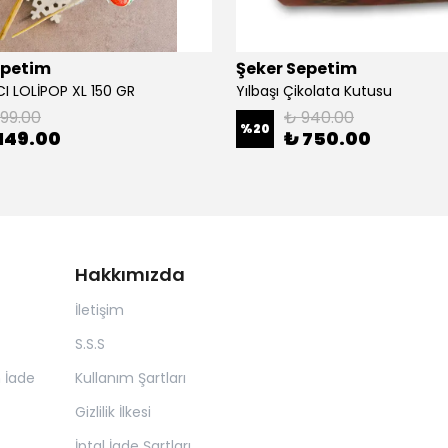
epetim
Şeker Sepetim
 LOLİPOP XL 150 GR
Yılbaşı Çikolata Kutusu
199.00
₺ 940.00
%
20
149.00
₺ 750.00
Hakkımızda
İletişim
S.S.S
n İade
Kullanım Şartları
Gizlilik İlkesi
İptal İade Şartları