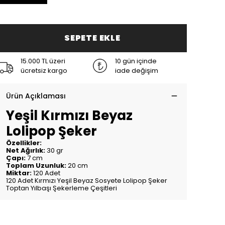
SEPETE EKLE
15.000 TL üzeri
10 gün içinde
ücretsiz kargo
iade değişim
Ürün Açıklaması
Yeşil Kırmızı Beyaz
Lolipop Şeker
Özellikler:
Net Ağırlık:
30 gr
Çapı:
7 cm
Toplam Uzunluk:
20 cm
Miktar:
120 Adet
120 Adet Kırmızı Yeşil Beyaz Sosyete Lolipop Şeker
Toptan Yılbaşı Şekerleme Çeşitleri