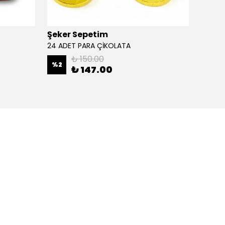
Şeker Sepetim
Şeker
24 ADET PARA ÇİKOLATA
₺ 150.00
%
2
%
40
₺ 147.00