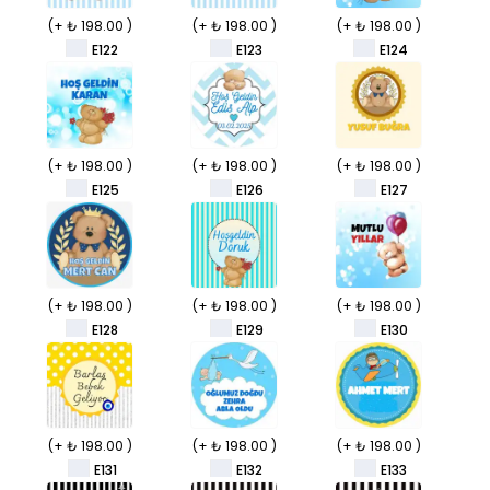
(+ ₺ 198.00 )
(+ ₺ 198.00 )
(+ ₺ 198.00 )
E122
E123
E124
(+ ₺ 198.00 )
(+ ₺ 198.00 )
(+ ₺ 198.00 )
E125
E126
E127
(+ ₺ 198.00 )
(+ ₺ 198.00 )
(+ ₺ 198.00 )
E128
E129
E130
(+ ₺ 198.00 )
(+ ₺ 198.00 )
(+ ₺ 198.00 )
E131
E132
E133