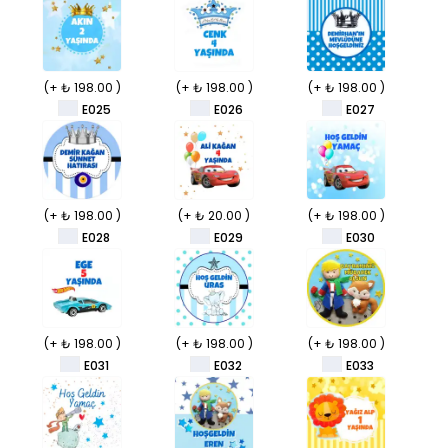
(+ ₺ 198.00 )
(+ ₺ 198.00 )
(+ ₺ 198.00 )
E025
E026
E027
(+ ₺ 198.00 )
(+ ₺ 20.00 )
(+ ₺ 198.00 )
E028
E029
E030
(+ ₺ 198.00 )
(+ ₺ 198.00 )
(+ ₺ 198.00 )
E031
E032
E033