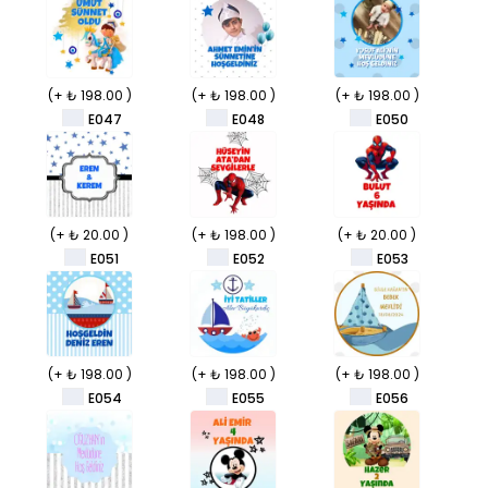
(+ ₺ 198.00 )
(+ ₺ 198.00 )
(+ ₺ 198.00 )
E047
E048
E050
(+ ₺ 20.00 )
(+ ₺ 198.00 )
(+ ₺ 20.00 )
E051
E052
E053
(+ ₺ 198.00 )
(+ ₺ 198.00 )
(+ ₺ 198.00 )
E054
E055
E056