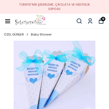
TÜRKIYE'NIN ŞEKERLEME, ÇIKOLATA VE HEDIYELIK
DEPOSU
0
ÖZEL GÜNLER
Baby Shower