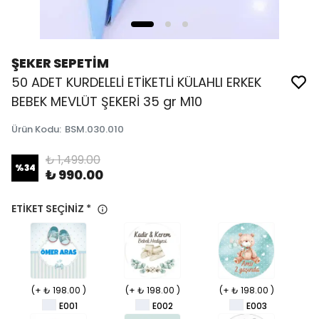
ŞEKER SEPETİM
50 ADET KURDELELİ ETİKETLİ KÜLAHLI ERKEK
BEBEK MEVLÜT ŞEKERİ 35 gr M10
Ürün Kodu
:
BSM.030.010
₺ 1,499.00
%
34
₺ 990.00
ETİKET SEÇİNİZ
*
(+ ₺ 198.00 )
(+ ₺ 198.00 )
(+ ₺ 198.00 )
E001
E002
E003