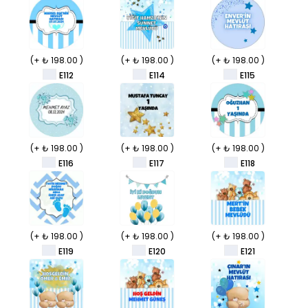
(+ ₺ 198.00 )
(+ ₺ 198.00 )
(+ ₺ 198.00 )
E112
E114
E115
(+ ₺ 198.00 )
(+ ₺ 198.00 )
(+ ₺ 198.00 )
E116
E117
E118
(+ ₺ 198.00 )
(+ ₺ 198.00 )
(+ ₺ 198.00 )
E119
E120
E121