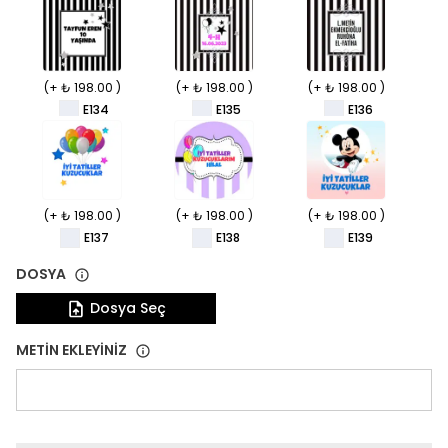
(+ ₺ 198.00 )
(+ ₺ 198.00 )
(+ ₺ 198.00 )
E134
E135
E136
(+ ₺ 198.00 )
(+ ₺ 198.00 )
(+ ₺ 198.00 )
E137
E138
E139
DOSYA
Dosya Seç
METİN EKLEYİNİZ