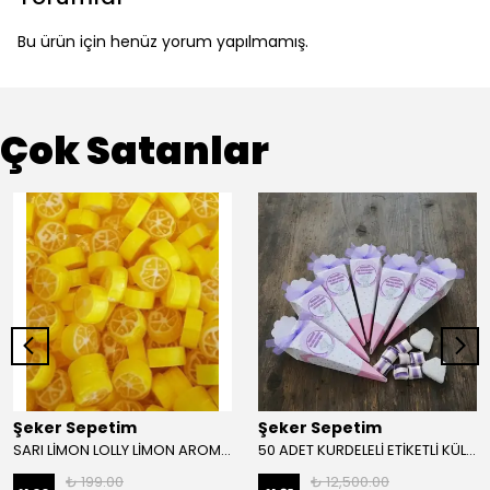
Bu ürün için henüz yorum yapılmamış.
Çok Satanlar
Şeker Sepetim
Şeker Sepetim
SARI LİMON LOLLY LİMON AROMALI 250 GR
50 ADET KURDELELİ ETİKETLİ KÜLAHLI KIZ BEBEK MEVLÜT ŞEKERİ 35 gr M14
₺ 199.00
₺ 12,500.00