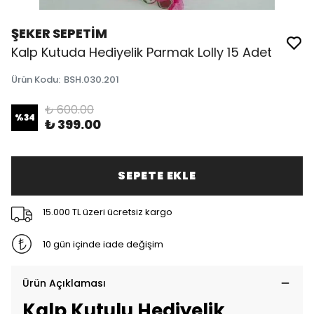
ŞEKER SEPETİM
Kalp Kutuda Hediyelik Parmak Lolly 15 Adet
Ürün Kodu
:
BSH.030.201
₺ 600.00
%
34
₺ 399.00
SEPETE EKLE
15.000 TL üzeri ücretsiz kargo
10 gün içinde iade değişim
Ürün Açıklaması
Kalp Kutulu Hediyelik