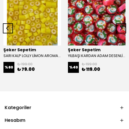
Şeker Sepetim
Şeker Sepetim
SARI KALP LOLLY LİMON AROMALI 250 GR
YILBAŞI KARDAN ADAM DESENLİ LOLLY ŞEKER 250 GR
₺ 199.00
₺ 199.00
%
60
%
40
₺ 79.00
₺ 119.00
Kategoriler
Hesabım