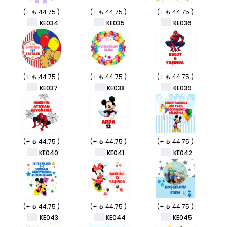
(+ ₺ 44.75 )
(+ ₺ 44.75 )
(+ ₺ 44.75 )
KE034
KE035
KE036
(+ ₺ 44.75 )
(+ ₺ 44.75 )
(+ ₺ 44.75 )
KE037
KE038
KE039
(+ ₺ 44.75 )
(+ ₺ 44.75 )
(+ ₺ 44.75 )
KE040
KE041
KE042
(+ ₺ 44.75 )
(+ ₺ 44.75 )
(+ ₺ 44.75 )
KE043
KE044
KE045