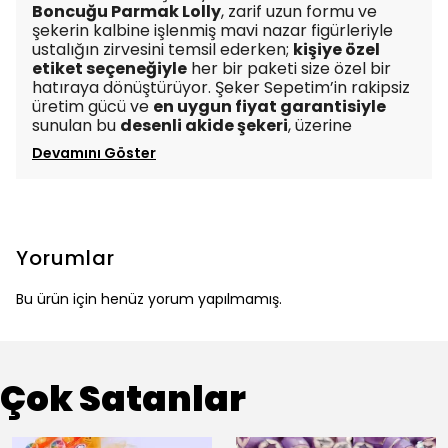
Boncuğu Parmak Lolly
, zarif uzun formu ve
şekerin kalbine işlenmiş mavi nazar figürleriyle
ustalığın zirvesini temsil ederken;
kişiye özel
etiket seçeneğiyle
her bir paketi size özel bir
hatıraya dönüştürüyor. Şeker Sepetim’in rakipsiz
üretim gücü ve
en uygun fiyat garantisiyle
sunulan bu
desenli akide şekeri
, üzerine
Devamını Göster
Yorumlar
Bu ürün için henüz yorum yapılmamış.
Çok Satanlar