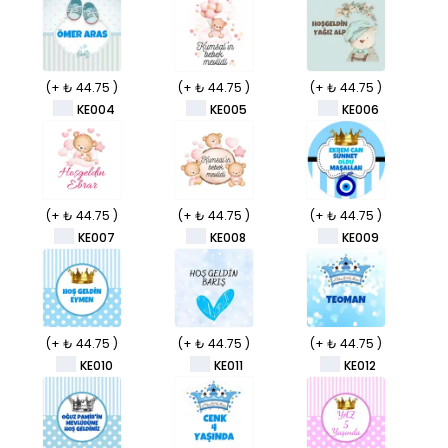
(+ ₺ 44.75 )
(+ ₺ 44.75 )
(+ ₺ 44.75 )
KE004
KE005
KE006
(+ ₺ 44.75 )
(+ ₺ 44.75 )
(+ ₺ 44.75 )
KE007
KE008
KE009
(+ ₺ 44.75 )
(+ ₺ 44.75 )
(+ ₺ 44.75 )
KE010
KE011
KE012