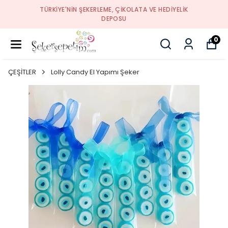
TÜRKIYE'NIN ŞEKERLEME, ÇIKOLATA VE HEDIYELIK
DEPOSU
0
ÇEŞİTLER
Lolly Candy El Yapımı Şeker