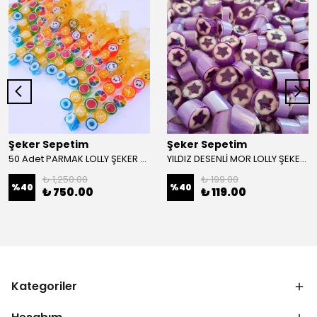
Şeker Sepetim
Şeker Sepetim
50 Adet PARMAK LOLLY ŞEKER PL08
YILDIZ DESENLİ MOR LOLLY ŞEKER BÖĞÜRTLEN AROMALI 250 GR
₺ 1,250.00
₺ 199.00
%
40
%
40
₺ 750.00
₺ 119.00
Kategoriler