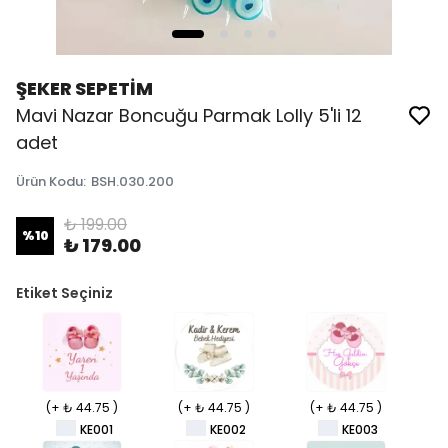
ŞEKER SEPETİM
Mavi Nazar Boncuğu Parmak Lolly 5'li 12
adet
Ürün Kodu
:
BSH.030.200
₺ 199.00
%
10
₺ 179.00
Etiket Seçiniz
(+ ₺ 44.75 )
(+ ₺ 44.75 )
(+ ₺ 44.75 )
KE001
KE002
KE003