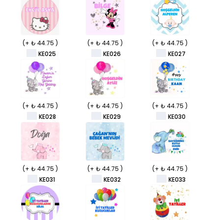
(+ ₺ 44.75 )
(+ ₺ 44.75 )
(+ ₺ 44.75 )
KE025
KE026
KE027
(+ ₺ 44.75 )
(+ ₺ 44.75 )
(+ ₺ 44.75 )
KE028
KE029
KE030
(+ ₺ 44.75 )
(+ ₺ 44.75 )
(+ ₺ 44.75 )
KE031
KE032
KE033