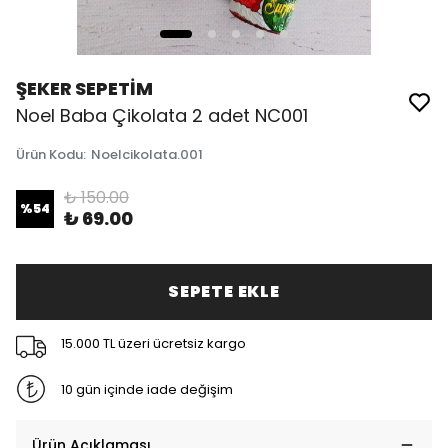
ŞEKER SEPETİM
Noel Baba Çikolata 2 adet NC001
Ürün Kodu
:
Noelcikolata.001
₺ 150.00
%
54
₺ 69.00
SEPETE EKLE
15.000 TL üzeri ücretsiz kargo
10 gün içinde iade değişim
Ürün Açıklaması