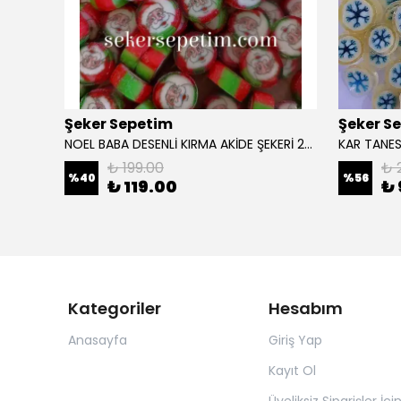
Şeker Sepetim
Şeker S
24 ADET NOEL BABA KARTLI 5'li LOLLY PAKET ŞEKER 111
NOEL BABA DESENLİ KIRMA AKİDE ŞEKERİ 250 GR
KAR TANES
₺ 199.00
₺ 
%
40
%
56
₺ 119.00
₺ 
Kategoriler
Hesabım
Anasayfa
Giriş Yap
Kayıt Ol