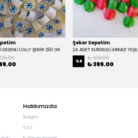
epetim
Şeker Sepetim
İ DESENLİ LOLLY ŞEKER 250 GR
225.00
₺ 439.00
%
9
99.00
₺ 399.00
Hakkımızda
İletişim
S.S.S