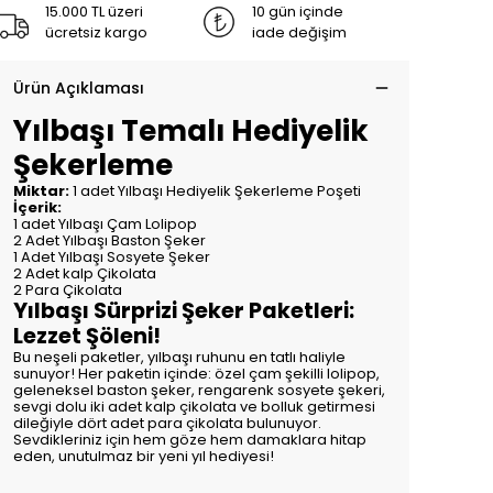
15.000 TL üzeri
10 gün içinde
ücretsiz kargo
iade değişim
Ürün Açıklaması
Yılbaşı Temalı Hediyelik
Şekerleme
Miktar:
1 adet Yılbaşı Hediyelik Şekerleme Poşeti
İçerik:
1 adet Yılbaşı Çam Lolipop
2 Adet Yılbaşı Baston Şeker
1 Adet Yılbaşı Sosyete Şeker
2 Adet kalp Çikolata
2 Para Çikolata
Yılbaşı Sürprizi Şeker Paketleri:
Lezzet Şöleni!
Bu neşeli paketler, yılbaşı ruhunu en tatlı haliyle
sunuyor! Her paketin içinde: özel çam şekilli lolipop,
geleneksel baston şeker, rengarenk sosyete şekeri,
sevgi dolu iki adet kalp çikolata ve bolluk getirmesi
dileğiyle dört adet para çikolata bulunuyor.
Sevdikleriniz için hem göze hem damaklara hitap
eden, unutulmaz bir yeni yıl hediyesi!