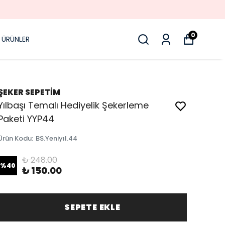
0
 ÜRÜNLER
ŞEKER SEPETİM
Yılbaşı Temalı Hediyelik Şekerleme
Paketi YYP44
Ürün Kodu
:
BS.Yeniyıl.44
₺ 248.00
%
40
₺ 150.00
SEPETE EKLE