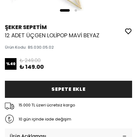
ŞEKER SEPETİM
12 ADET ÜÇGEN LOLİPOP MAVİ BEYAZ
Ürün Kodu
:
BS.030.05.02
₺ 249.00
%
40
₺ 149.00
SEPETE EKLE
15.000 TL üzeri ücretsiz kargo
10 gün içinde iade değişim
Ürün Açıklaması