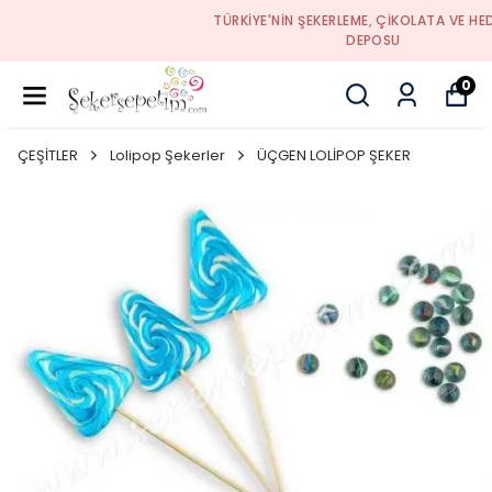
TÜRKIYE'NIN ŞEKERLEME, ÇIKOLATA VE HEDIYELIK
DEPOSU
0
ÇEŞİTLER
Lolipop Şekerler
ÜÇGEN LOLİPOP ŞEKER