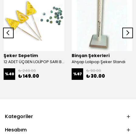
Şeker Sepetim
Binşan Şekerleri
12 ADET ÜÇGEN LOLİPOP SARI BEYAZ
Ahşap Lolipop Şeker Standı
₺ 249.00
₺ 90.00
%
40
%
67
₺ 149.00
₺ 30.00
Kategoriler
Hesabım