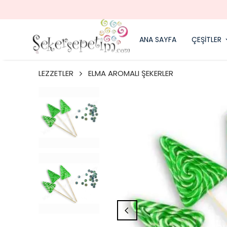
ANA SAYFA
ÇEŞİTLER
LEZZETLER
ELMA AROMALI ŞEKERLER