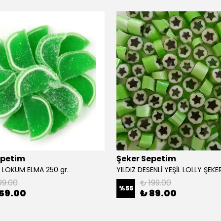
epetim
Şeker Sepetim
E LOKUM ELMA 250 gr.
99.00
₺ 199.00
%
55
59.00
₺ 89.00