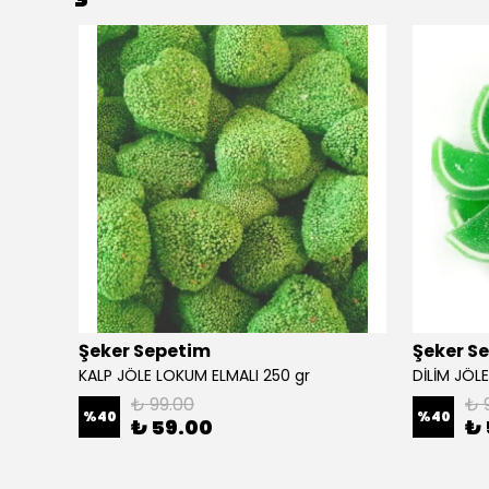
Şeker Sepetim
Şeker S
KALP JÖLE LOKUM ELMALI 250 gr
DİLİM JÖL
₺ 99.00
₺ 
%
40
%
40
₺ 59.00
₺ 