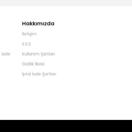
Hakkımızda
İletişim
S.S.S
n İade
Kullanım Şartları
Gizlilik İlkesi
İptal İade Şartları