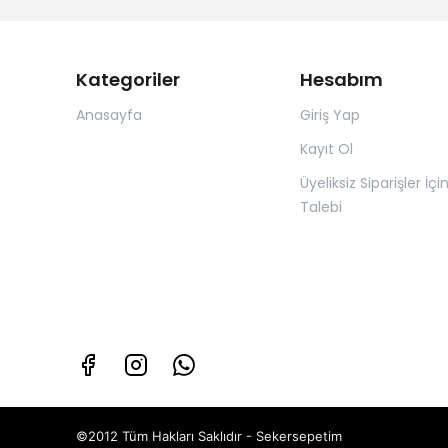
Kategoriler
Hesabım
Anasayfa
Giriş Yap
Kayıt Ol
Üyeliksiz Siparişler İçi
Talebi
©2012 Tüm Hakları Saklıdır - Sekersepetim