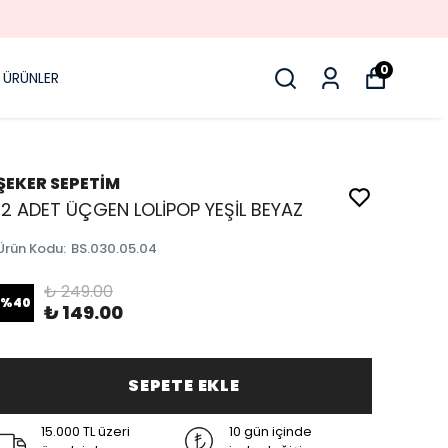
0
 ÜRÜNLER
ŞEKER SEPETİM
12 ADET ÜÇGEN LOLİPOP YEŞİL BEYAZ
Ürün Kodu
:
BS.030.05.04
₺ 249.00
%
40
₺ 149.00
SEPETE EKLE
15.000 TL üzeri
10 gün içinde