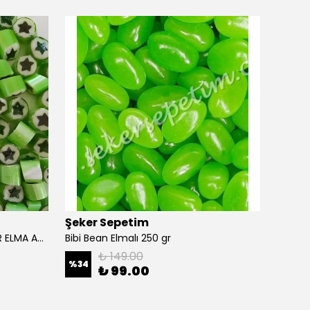
Şeker Sepetim
Binşa
YILDIZ DESENLİ YEŞİL LOLLY ŞEKER ELMA AROMALI 250 GR
Bibi Bean Elmalı 250 gr
12 ADE
₺ 149.00
%
34
%
40
₺ 99.00