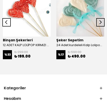
Binşan Şekerleri
Şeker Sepetim
12 ADET KALP LOLİPOP KIRMIZI BEYAZ
24 Adet kurdeleli Kalp Lolipop Şekeri Tek renk Nil Yeşili ve Beyaz L31
₺ 299.00
₺ 590.00
%
33
%
17
₺ 199.00
₺ 490.00
Kategoriler
Hesabım