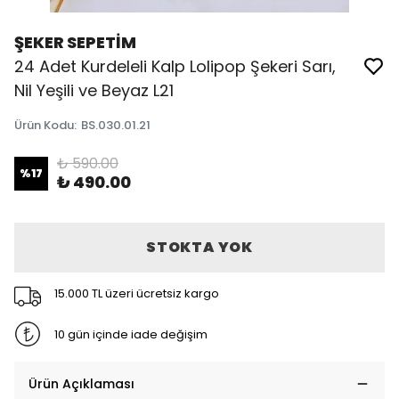
ŞEKER SEPETİM
24 Adet Kurdeleli Kalp Lolipop Şekeri Sarı,
Nil Yeşili ve Beyaz L21
Ürün Kodu
:
BS.030.01.21
₺ 590.00
%
17
₺ 490.00
STOKTA YOK
15.000 TL üzeri ücretsiz kargo
10 gün içinde iade değişim
Ürün Açıklaması