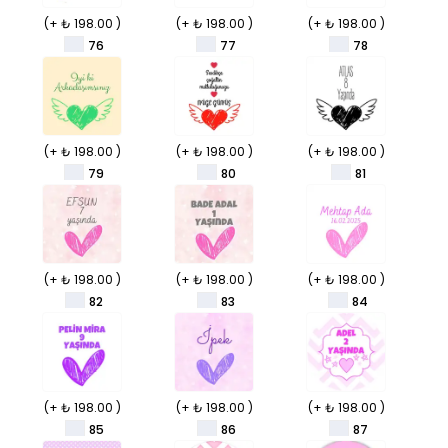
(+ ₺ 198.00 )
(+ ₺ 198.00 )
(+ ₺ 198.00 )
76
77
78
(+ ₺ 198.00 )
(+ ₺ 198.00 )
(+ ₺ 198.00 )
79
80
81
(+ ₺ 198.00 )
(+ ₺ 198.00 )
(+ ₺ 198.00 )
82
83
84
(+ ₺ 198.00 )
(+ ₺ 198.00 )
(+ ₺ 198.00 )
85
86
87