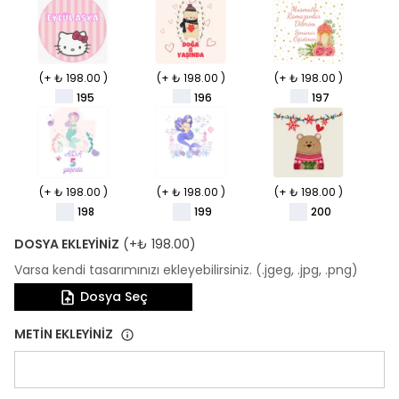
(+ ₺ 198.00 )
(+ ₺ 198.00 )
(+ ₺ 198.00 )
195
196
197
(+ ₺ 198.00 )
(+ ₺ 198.00 )
(+ ₺ 198.00 )
198
199
200
DOSYA EKLEYİNİZ
(+
₺ 198.00
)
Varsa kendi tasarımınızı ekleyebilirsiniz. (.jgeg, .jpg, .png)
Dosya Seç
METİN EKLEYİNİZ