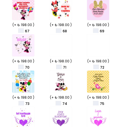
(+ ₺ 198.00 )
(+ ₺ 198.00 )
(+ ₺ 198.00 )
67
68
69
(+ ₺ 198.00 )
(+ ₺ 198.00 )
(+ ₺ 198.00 )
70
71
72
(+ ₺ 198.00 )
(+ ₺ 198.00 )
(+ ₺ 198.00 )
73
74
75