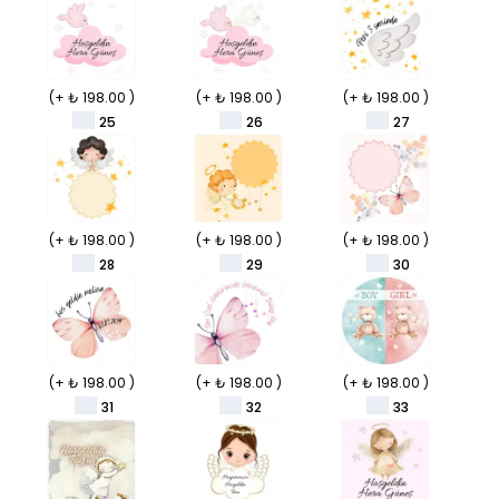
(+ ₺ 198.00 )
(+ ₺ 198.00 )
(+ ₺ 198.00 )
25
26
27
(+ ₺ 198.00 )
(+ ₺ 198.00 )
(+ ₺ 198.00 )
28
29
30
(+ ₺ 198.00 )
(+ ₺ 198.00 )
(+ ₺ 198.00 )
31
32
33