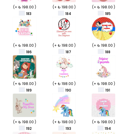
(+ ₺ 198.00 )
(+ ₺ 198.00 )
(+ ₺ 198.00 )
183
184
185
(+ ₺ 198.00 )
(+ ₺ 198.00 )
(+ ₺ 198.00 )
186
187
188
(+ ₺ 198.00 )
(+ ₺ 198.00 )
(+ ₺ 198.00 )
189
190
191
(+ ₺ 198.00 )
(+ ₺ 198.00 )
(+ ₺ 198.00 )
192
193
194