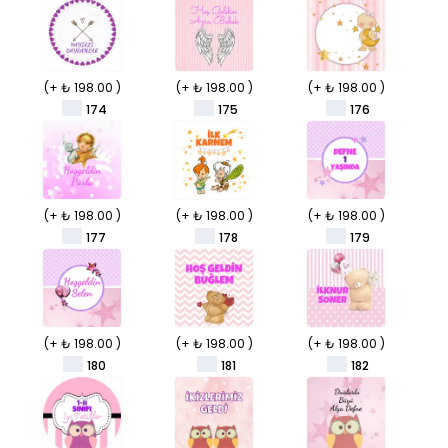
(+ ₺ 198.00 )
(+ ₺ 198.00 )
(+ ₺ 198.00 )
174
175
176
(+ ₺ 198.00 )
(+ ₺ 198.00 )
(+ ₺ 198.00 )
177
178
179
(+ ₺ 198.00 )
(+ ₺ 198.00 )
(+ ₺ 198.00 )
180
181
182