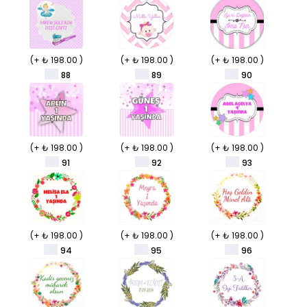
(+ ₺ 198.00 )
(+ ₺ 198.00 )
(+ ₺ 198.00 )
88
89
90
(+ ₺ 198.00 )
(+ ₺ 198.00 )
(+ ₺ 198.00 )
91
92
93
(+ ₺ 198.00 )
(+ ₺ 198.00 )
(+ ₺ 198.00 )
94
95
96