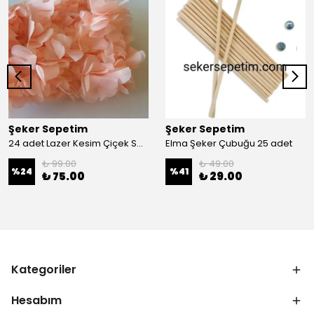
Şeker Sepetim
Şeker Sepetim
24 adet Lazer Kesim Çiçek Somon C06
Elma Şeker Çubuğu 25 adet
₺ 99.00
₺ 49.00
%
24
%
41
₺ 75.00
₺ 29.00
Kategoriler
Hesabım