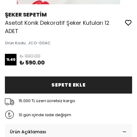
ŞEKER SEPETİM
Asetat Konik Dekoratif Şeker Kutuları 12
ADET
Ürün Kodu
:
JCO-00AC
₺ 990.00
%
40
₺ 590.00
SEPETE EKLE
15.000 TL üzeri ücretsiz kargo
10 gün içinde iade değişim
Ürün Açıklaması