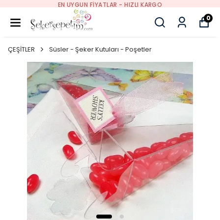
EN UYGUN FIYATLAR - HIZLI KARGO
0
ÇEŞİTLER
Süsler - Şeker Kutuları - Poşetler