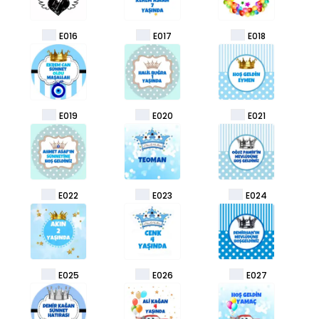
E016
E017
E018
E019
E020
E021
E022
E023
E024
E025
E026
E027