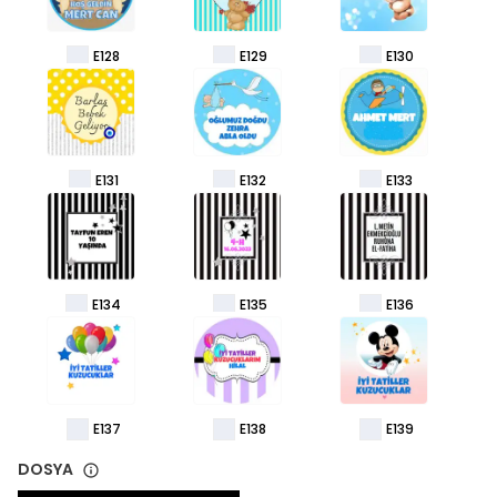
E128
E129
E130
E131
E132
E133
E134
E135
E136
E137
E138
E139
DOSYA