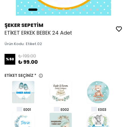
ŞEKER SEPETİM
ETİKET ERKEK BEBEK 24 Adet
Ürün Kodu
:
Etiket.02
₺ 199.00
%
50
₺ 99.00
ETİKET SEÇİNİZ
*
E001
E002
E003