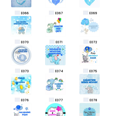
E066
E067
E069
E070
E071
E072
E073
E074
E075
E076
E077
E078