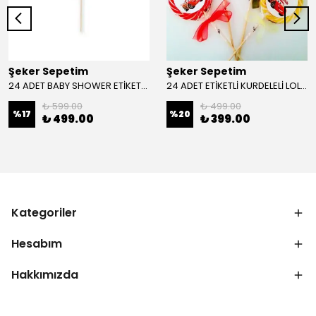
Şeker Sepetim
Şeker Sepetim
24 ADET BABY SHOWER ETİKETLİ SOSYETE LOLİPOP PEMBE BEYAZ
24 ADET ETİKETLİ KURDELELİ LOLİPOP ŞEKER L19
₺ 599.00
₺ 499.00
%
17
%
20
₺ 499.00
₺ 399.00
Kategoriler
Hesabım
Hakkımızda