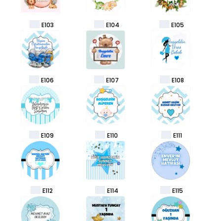
E103
E104
E105
E106
E107
E108
E109
E110
E111
E112
E114
E115