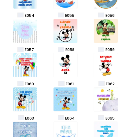
E054
E055
E056
E057
E058
E059
E060
E061
E062
E063
E064
E065