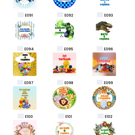
E091
E092
E093
E094
E095
E096
E097
E098
E099
E100
E101
E102