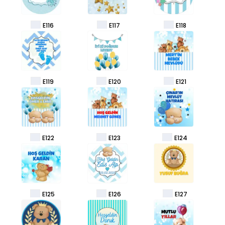
E116
E117
E118
E119
E120
E121
E122
E123
E124
E125
E126
E127