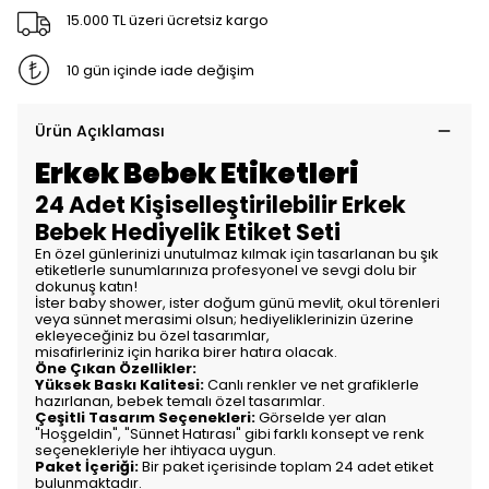
15.000 TL üzeri ücretsiz kargo
10 gün içinde iade değişim
Ürün Açıklaması
Erkek Bebek Etiketleri
24 Adet Kişiselleştirilebilir Erkek
Bebek Hediyelik Etiket Seti
En özel günlerinizi unutulmaz kılmak için tasarlanan bu şık
etiketlerle sunumlarınıza profesyonel ve sevgi dolu bir
dokunuş katın!
İster baby shower, ister doğum günü mevlit, okul törenleri
veya sünnet merasimi olsun; hediyeliklerinizin üzerine
ekleyeceğiniz bu özel tasarımlar,
misafirleriniz için harika birer hatıra olacak.
​Öne Çıkan Özellikler:
Yüksek Baskı Kalitesi:
Canlı renkler ve net grafiklerle
hazırlanan, bebek temalı özel tasarımlar.
Çeşitli Tasarım Seçenekleri:
Görselde yer alan
"Hoşgeldin", "Sünnet Hatırası" gibi farklı konsept ve renk
seçenekleriyle her ihtiyaca uygun.
Paket İçeriği:
Bir paket içerisinde toplam 24 adet etiket
bulunmaktadır.