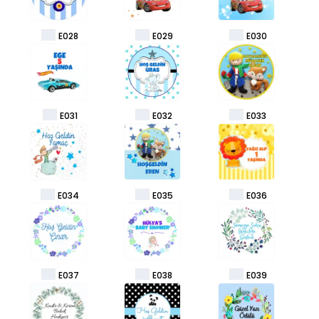
E028
E029
E030
E031
E032
E033
E034
E035
E036
E037
E038
E039