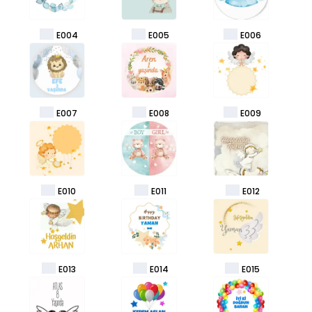
E004
E005
E006
E007
E008
E009
E010
E011
E012
E013
E014
E015