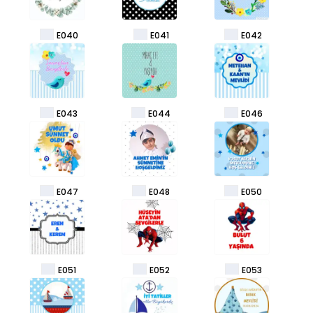
E040
E041
E042
E043
E044
E046
E047
E048
E050
E051
E052
E053