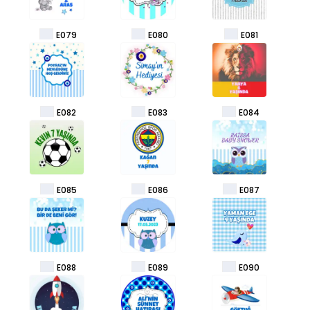
E079
E080
E081
E082
E083
E084
E085
E086
E087
E088
E089
E090