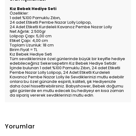
Kız Bebek Hediye Seti
Özellikler:
1 adet %100 Pamuklu Zıbın,
24 adet Etiketli Pembe Nazar Lolly Lolipop,
24 Adet Etiketli Kurdeleli Kavanoz Pembe Nazar Lolly
Net Ağırlık: 2.500gr
Lolipop Çapı: 5,00 cm
Etiket Çapı: 4,00 cm
Toplam Uzunluk: 18 cm
Birim Fiyat = TL
Kız Bebek Hediye Seti
Tüm sevdiklerinize özel günlerinde büyük bir keyifle hediye
edebileceğiniz Sekersepetim Kız Bebek Hediye Setidir.
İçinde bulunan 1 adet %100 Pamuklu Zıbın, 24 adet Etiketli
Pembe Nazar Lolly Lolipop, 24 Adet Etiketli Kurdeleli
Kavanoz Pembe Nazar Lolly ile Sevdiklerinizi mutlu edebilir
onlara bu özel gününde espirili, kaliteli, şık Hediyenizle
daha özel hissettirebilirsiniz. Babyshower, Bebek doğumu
gibi günlerde en mutlu edecek bu hediyeyi en kısa zaman
da sipariş vererek sevdiklerinizi mutlu edin.
Yorumlar