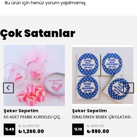
Bu ürün için henüz yorum yapılmamış.
Çok Satanlar
Şeker Sepetim
Şeker Sepetim
50 ADET PEMBE KURDELELİ ÇİÇEKLİ KAVANOZLU GİRL LOLLY ŞEKER 160
İSİMLİ ERKEK BEBEK ÇİKOLATASI 48 ADET KUTULU MADLEN EC10
₺ 2,450.00
₺ 990.00
%
49
%
10
₺ 1,250.00
₺ 890.00