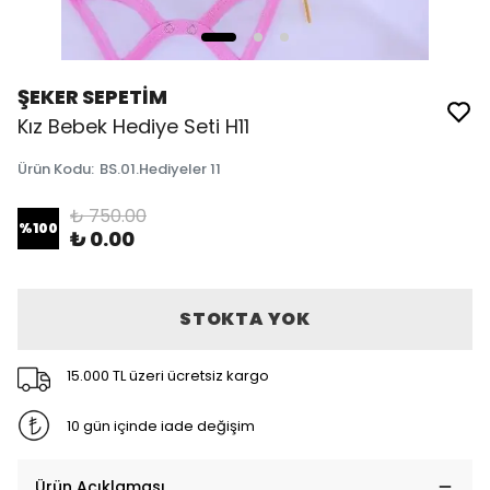
ŞEKER SEPETİM
Kız Bebek Hediye Seti H11
Ürün Kodu
:
BS.01.Hediyeler 11
₺ 750.00
%
100
₺ 0.00
STOKTA YOK
15.000 TL üzeri ücretsiz kargo
10 gün içinde iade değişim
Ürün Açıklaması