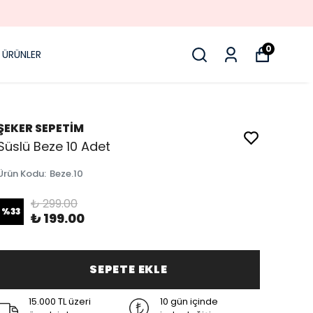
0
 ÜRÜNLER
ŞEKER SEPETİM
Süslü Beze 10 Adet
Ürün Kodu
:
Beze.10
₺ 299.00
%
33
₺ 199.00
SEPETE EKLE
15.000 TL üzeri
10 gün içinde