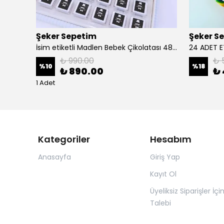
Şeker Sepetim
Şeker S
24 Adet KURDELELİ PARMAK LOLLY CANDY PL03
İsim etiketli Madlen Bebek Çikolatası 48 Adet Kutulu Madlen EC24
₺ 990.00
₺ 
%
10
%
18
₺ 890.00
₺ 
1 Adet
Kategoriler
Hesabım
Anasayfa
Giriş Yap
Kayıt Ol
Üyeliksiz Siparişler İçi
Talebi