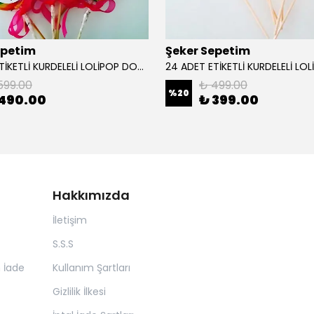
epetim
Şeker Sepetim
24 ADET ETİKETLİ KURDELELİ LOLİPOP DOĞUM GÜNÜ ŞEKERİ L29
599.00
₺ 499.00
%
20
490.00
₺ 399.00
Hakkımızda
İletişim
S.S.S
n İade
Kullanım Şartları
Gizlilik İlkesi