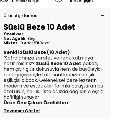
ücretsiz kargo
iade değişim
Ürün Açıklaması
Süslü Beze 10 Adet
Özellikler:
Net Ağırlık:
35gr
Miktar:
10 Adet 5'li Beze
Renkli Süslü Beze (10 Adet)
"Sofralarınıza zarafet ve renk katmaya
hazır mısınız?
Süslü Beze 10 Adet
paketi,
hem çıtır çıtır dokusuyla hem de büyüleyici
renk geçişleriyle tatlı saatlerinizin en şık
eşlikçisi olacak. Geleneksel beze lezzetini
modern ve estetik bir formla buluşturan bu
özel ürün, her ısırıkta ağızda dağılan o eşsiz
hafifliği sunuyor.
Ürün Öne Çıkan Özellikleri:
Devamını Göster