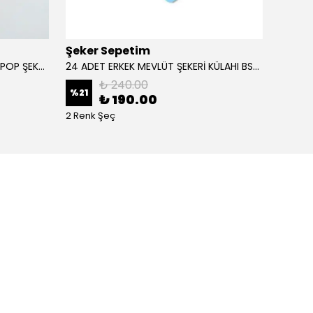
Şeker Sepetim
Şeker
24 ADET ETİKETLİ KURDELELİ LOLİPOP ŞEKER L25
24 ADET ERKEK MEVLÜT ŞEKERİ KÜLAHI BSM018
₺ 240.00
%
21
%
40
₺ 190.00
2 Renk Şeç