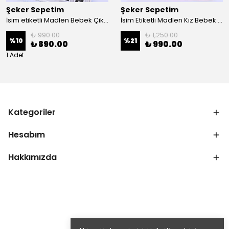
Şeker Sepetim
Şeker Sepetim
İsim etiketli Madlen Bebek Çikolatası 48 Adet Kutulu Madlen EC24
İsim Etiketli Madlen Kız Bebek Çikolatası 48 Adet Kutulu Madlen EC26
₺ 990.00
₺ 1,250.00
%
10
%
21
₺ 890.00
₺ 990.00
1 Adet
Kategoriler
Hesabım
Hakkımızda