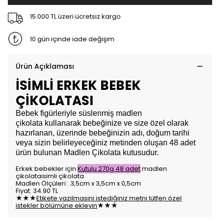
15.000 TL üzeri ücretsiz kargo
10 gün içinde iade değişim
Ürün Açıklaması
İSİMLİ ERKEK BEBEK
ÇİKOLATASI
Bebek figürleriyle süslenmiş madlen
çikolata
kullanarak bebeğinize ve size özel olarak
hazırlanan, üzerinde bebeğinizin adı, doğum tarihi
veya sizin belirleyeceğiniz metinden oluşan 48 adet
ürün bulunan Madlen Çikolata kutusudur.
Erkek bebekler için
Kutulu 270g 48 adet
madlen
çikolataisimli çikolata
Madlen Ölçüleri : 3,5cm x 3,5cm x 0,5cm
Fiyat: 34.90 TL
★★★
Etikete yazilmasini istediğiniz metni lütfen özel
istekler bölümüne ekleyin
★★★