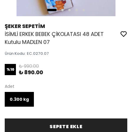
ŞEKER SEPETİM
İSİMLİ ERKEK BEBEK ÇİKOLATASI 48 ADET
Kutulu MADLEN 07
Ürün Kodu
:
EC.0270.07
₺ 990.00
%
10
₺ 890.00
Adet
0.300 kg
SEPETE EKLE