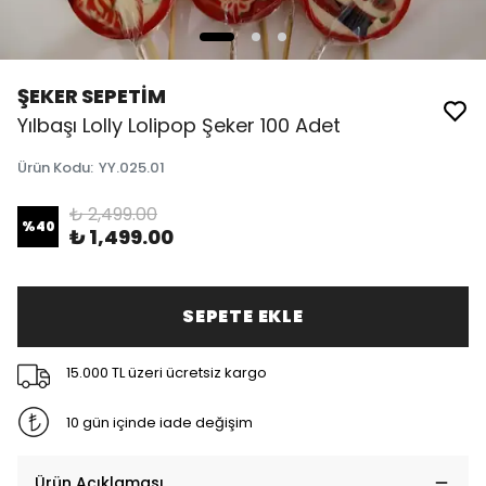
ŞEKER SEPETİM
Yılbaşı Lolly Lolipop Şeker 100 Adet
Ürün Kodu
:
YY.025.01
₺ 2,499.00
%
40
₺ 1,499.00
SEPETE EKLE
15.000 TL üzeri ücretsiz kargo
10 gün içinde iade değişim
Ürün Açıklaması