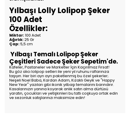
Yılbaşı Lolly Lolipop Şeker
100 Adet
Özellikler:
Miktar:
100 Adet
Ağırlık:
25 Gr
Çap:
5,5 cm
Yılbaşı Temalı Lolipop Şeker
Çeşitleri Sadece Şeker Sepetim'de.
Kafeler, Pastaneler ve Marketler İçin Kaçırılmaz Fırsat!
Bu göz alıcı lolipop setleri ile yeni yıl ruhunu raflarınıza
taşıyın. Her biri ayrı ayrı paketlenmiş bu özel şekerler;
Neşeli Noel Baba, Kardan Adam, Kızaklı Geyik ve "Happy
New Year" yazıları gibi ikonik yılbaşı temalarını barındırır.
Kasalarınızın yanına koyarak anlık satın alma dürtüsü
yaratın, çocukları ve yetişkinleri bu tatlı coşkuya ortak edin
ve sezonluk satışlarınızı maksimize edin!