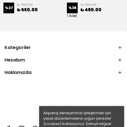
₺ 750.00
₺ 790.00
%
27
%
38
₺ 550.00
₺ 490.00
1 Adet
Kategoriler
Hesabım
Hakkımızda
Alışveriş deneyiminizi iyileştirmek için
yasal düzenlemelere uygun çerezler
(cookies) kullanıyoruz. Detaylı bilgiye