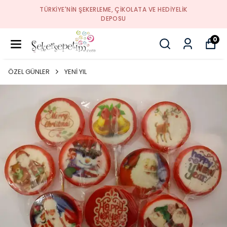
TÜRKIYE'NIN ŞEKERLEME, ÇIKOLATA VE HEDIYELIK
DEPOSU
0
ÖZEL GÜNLER
YENİ YIL