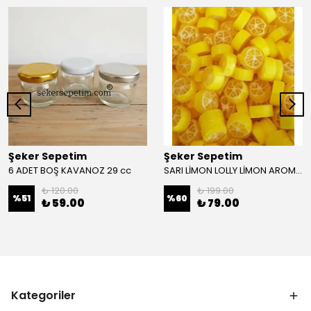
Şeker Sepetim
Şeker Sepetim
6 ADET BOŞ KAVANOZ 29 cc
SARI LİMON LOLLY LİMON AROMALI 250 GR
₺ 120.00
₺ 199.00
%
51
%
60
₺ 59.00
₺ 79.00
Kategoriler