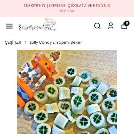
TÜRKIYE'NIN ŞEKERLEME, ÇIKOLATA VE HEDIYELIK
DEPOSU
0
ÇEŞİTLER
Lolly Candy El Yapımı Şeker