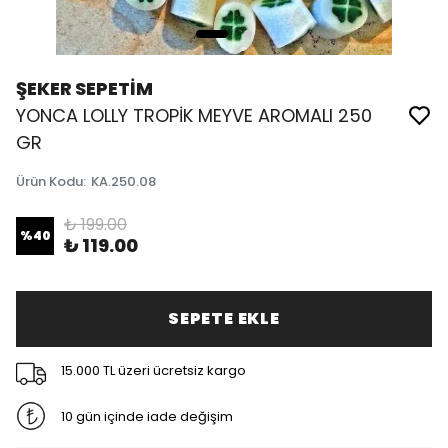
ŞEKER SEPETİM
YONCA LOLLY TROPİK MEYVE AROMALI 250
GR
Ürün Kodu
:
KA.250.08
₺ 199.00
%
40
₺ 119.00
SEPETE EKLE
15.000 TL üzeri ücretsiz kargo
10 gün içinde iade değişim