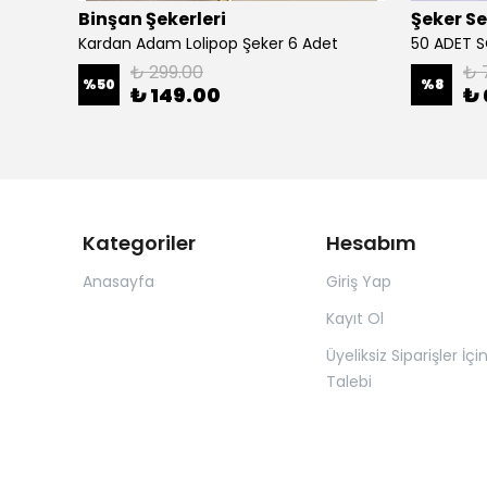
Binşan Şekerleri
Şeker S
1 ADET SOSYETE LOLİPOP PEMBE BEYAZ 150 GR
Kardan Adam Lolipop Şeker 6 Adet
₺ 299.00
₺ 
%
50
%
8
₺ 149.00
₺ 
Kategoriler
Hesabım
Anasayfa
Giriş Yap
Kayıt Ol
Üyeliksiz Siparişler İçi
Talebi