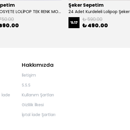
epetim
Şeker Sepetim
50 ADET SOSYETE LOLİPOP TEK RENK MOR L51
750.00
₺ 590.00
%
17
690.00
₺ 490.00
Hakkımızda
İletişim
S.S.S
n İade
Kullanım Şartları
Gizlilik İlkesi
İptal İade Şartları