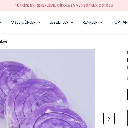
TÜRKIYE'NIN ŞEKERLEME, ÇIKOLATA VE HEDIYELIK DEPOSU
ÖZEL GÜNLER
LEZZETLER
RENKLER
TOPTAN
eker