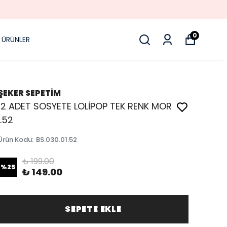
0
 ÜRÜNLER
ŞEKER SEPETİM
12 ADET SOSYETE LOLİPOP TEK RENK MOR
L52
Ürün Kodu
:
BS.030.01.52
₺ 199.00
%
25
₺ 149.00
SEPETE EKLE