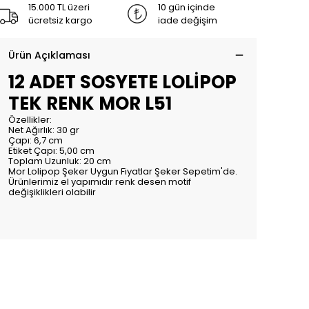
15.000 TL üzeri
10 gün içinde
ücretsiz kargo
iade değişim
Ürün Açıklaması
12 ADET SOSYETE LOLİPOP
TEK RENK MOR L51
Özellikler:
Net Ağırlık: 30 gr
Çapı: 6,7 cm
Etiket Çapı: 5,00 cm
Toplam Uzunluk: 20 cm
Mor Lolipop Şeker Uygun Fiyatlar Şeker Sepetim'de.
Ürünlerimiz el yapımıdır renk desen motif
değişiklikleri olabilir